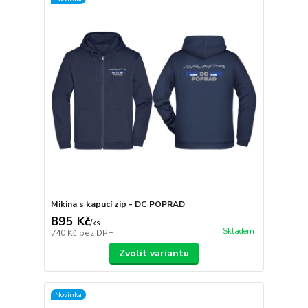
Mikina s kapucí zip - DC POPRAD
895 Kč
/
ks
Skladem
740 Kč
bez DPH
Zvolit variantu
Novinka