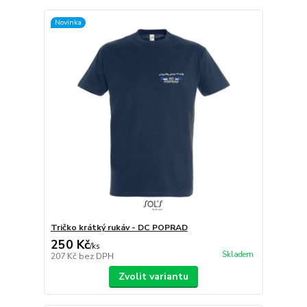
Novinka
Tričko krátký rukáv - DC POPRAD
250 Kč
/
ks
Skladem
207 Kč
bez DPH
Zvolit variantu