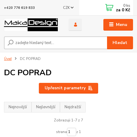
0
ks
CZK
+420 776 619 833
za
0 Kč
Menu
Hledat
Úvod
DC POPRAD
DC POPRAD
Upřesnit parametry
Nejnovější
Nejlevnější
Nejdražší
Zobrazuji 1-7 z 7
strana
z 1