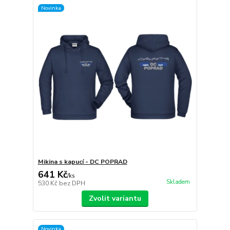
Novinka
Mikina s kapucí - DC POPRAD
641 Kč
/
ks
Skladem
530 Kč
bez DPH
Zvolit variantu
Novinka