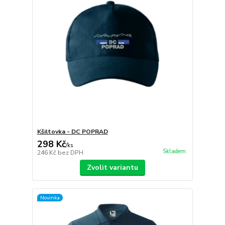
Kšiltovka - DC POPRAD
298 Kč
/
ks
Skladem
246 Kč
bez DPH
Zvolit variantu
Novinka