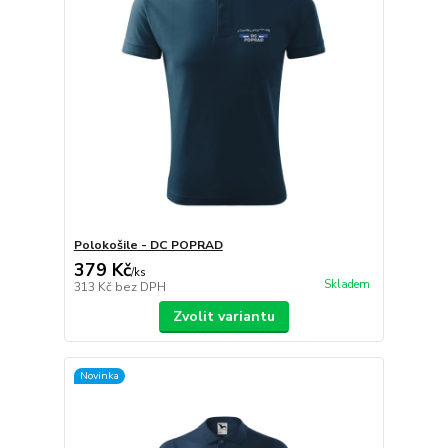
Polokošile - DC POPRAD
379 Kč
/
ks
Skladem
313 Kč
bez DPH
Zvolit variantu
Novinka