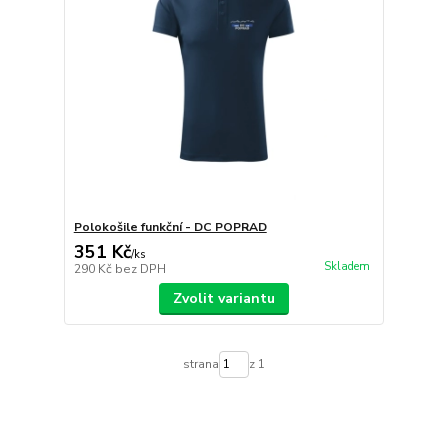
Polokošile funkční - DC POPRAD
351 Kč
/
ks
Skladem
290 Kč
bez DPH
Zvolit variantu
strana
z 1