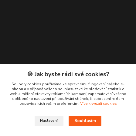
🍪 Jak byste rádi své cookies?
Kontakty
Soubory cookies používáme ke správnému fungování našeho e-
+420 776 619 833
shopu a v případě vašeho souhlasu také ke sledování statistik o
webu, měření efektivity reklamních kampaní, zapamatování vašeho
oblíbeného nastavení při používání stránek, či zobrazení reklam
m.francova@maka-design.cz
odpovídajících vašim preferencím.
Více k využití cookies
Souhlasím
Nastavení