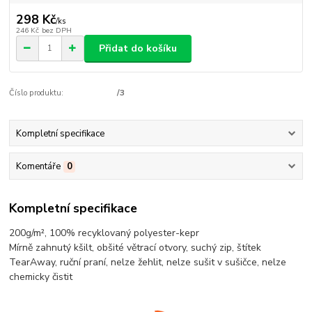
298 Kč
/
ks
246 Kč
bez DPH
Přidat do košíku
Číslo produktu:
/3
Kompletní specifikace
Komentáře
0
Kompletní specifikace
200g/m², 100%
recyklovaný polyester
-kepr
Mírně zahnutý kšilt, obšité větrací otvory, suchý zip, štítek
TearAway, ruční praní, nelze žehlit, nelze sušit v sušičce, nelze
chemicky čistit