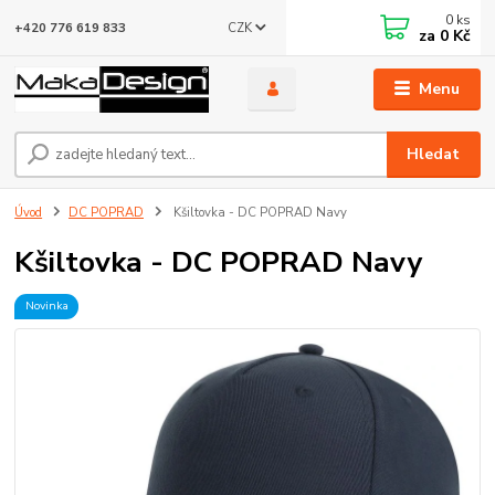
0
ks
CZK
+420 776 619 833
za
0 Kč
Menu
Hledat
Úvod
DC POPRAD
Kšiltovka - DC POPRAD Navy
Kšiltovka - DC POPRAD Navy
Novinka