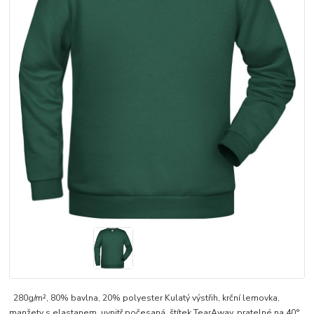
280g/m², 80% bavlna, 20% polyester Kulatý výstřih, krční lemovka,
manžety s elastanem, uvnitř počesaná, štítek TearAway, pratelné na 40°