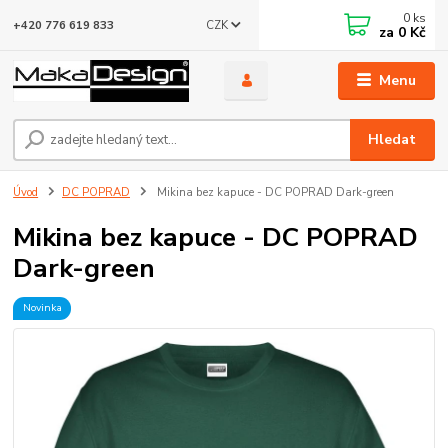
0
ks
CZK
+420 776 619 833
za
0 Kč
Menu
Hledat
Úvod
DC POPRAD
Mikina bez kapuce - DC POPRAD Dark-green
Mikina bez kapuce - DC POPRAD
Dark-green
Novinka