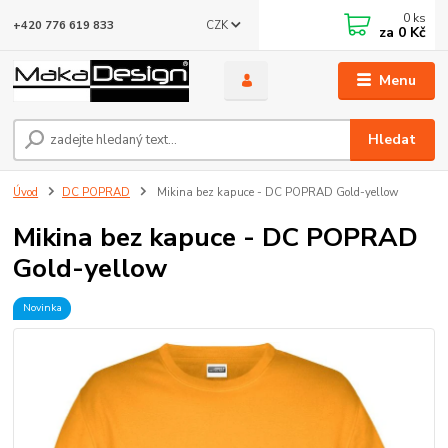
0
ks
CZK
+420 776 619 833
za
0 Kč
Menu
Hledat
Úvod
DC POPRAD
Mikina bez kapuce - DC POPRAD Gold-yellow
Mikina bez kapuce - DC POPRAD
Gold-yellow
Novinka