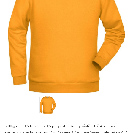
280g/m², 80% bavlna, 20% polyester Kulatý výstřih, krční lemovka,
manžety s elastanem, uvnitř počesaná, štítek TearAway, pratelné na 40°