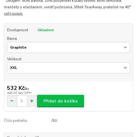
280g/m², 80% bavlna, 20% polyester Kulatý výstřih, krční lemovka,
manžety s elastanem, uvnitř počesaná, štítek TearAway, pratelné na 40°
celý popis
Dostupnost
Skladem
Barva
Velikost
532 Kč
/
ks
440 Kč
bez DPH
Přidat do košíku
Číslo produktu:
/53