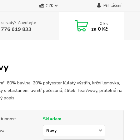
Přihlášení
CZK
 si rady? Zavolejte.
0
ks
za
0 Kč
 776 619 833
vy
², 80% bavlna, 20% polyester Kulatý výstřih, krční lemovka,
y s elastanem, uvnitř počesaná, štítek TearAway, pratelné na
lý popis
tupnost
Skladem
va