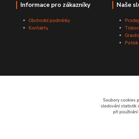
Informace pro zákazníky
Naše sl
Obchodní podmínky
Prodej
Kontakty
Tiskov
Gravír
Potisk
Soubory cookies 
sledování statisti
při používání