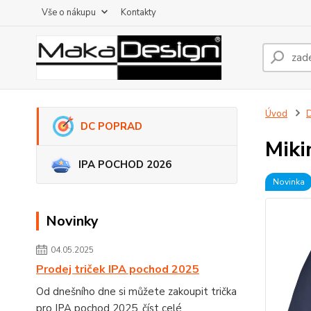
Vše o nákupu
Kontakty
Úvod
DC POPRAD
Miki
IPA POCHOD 2026
Novinka
Novinky
04.05.2025
Prodej triček IPA pochod 2025
Od dnešního dne si můžete zakoupit trička
pro IPA pochod 2025.
číst celé