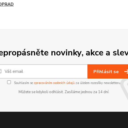
OPRAD
epropásněte novinky, akce a slev
Přihlásit se
Souhlasím se
zpracováním osobních údajů
za účelem rozesílky newsletteru.
Můžete se kdykoli odhlásit. Zasíláme jednou za 14 dní.