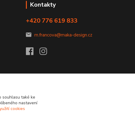
Kontakty
+420 776 619 833
m.francova@maka-design.cz
 souhlasu také ke
blíbeného nastavení
yužití cookies