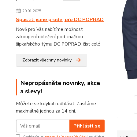
20.01.2025
Spustili jsme prodej pro DC POPRAD
Nově pro Vás nabízíme možnost
zakoupení oblečení pod značkou
šipkařského týmu DC POPRAD.
číst celé
Zobrazit všechny novinky
Nepropásněte novinky, akce
a slevy!
Můžete se kdykoli odhlásit. Zasíláme
maximálně jednou za 14 dní.
Přihlásit se