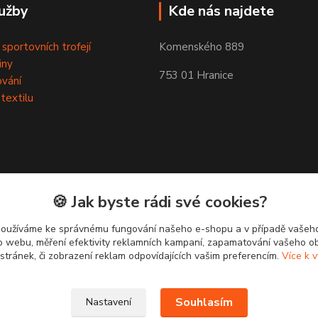
užby
Kde nás najdete
 sportovních trofejí
Komenského 889
iny
753 01 Hranice
ování
 textilu
🍪 Jak byste rádi své cookies?
používáme ke správnému fungování našeho e-shopu a v případě vašeho
k o webu, měření efektivity reklamních kampaní, zapamatování vašeho o
 stránek, či zobrazení reklam odpovídajících vašim preferencím.
Více k v
Souhlasím
Nastavení