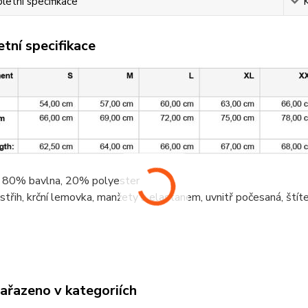
etní specifikace
tní specifikace
, 80%
bavlna
, 20%
polyester
střih,
krční lemovka
, manžety s elastanem, uvnitř počesaná, ští
zařazeno v kategoriích