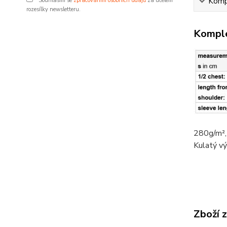
Kompl
Souhlasím se
zpracováním osobních údajů
za účelem
rozesílky newsletteru.
Komple
280g/m²
Kulatý vý
Zboží 