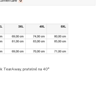
Komentáře
0
tek TearAway, pratelné na 40°