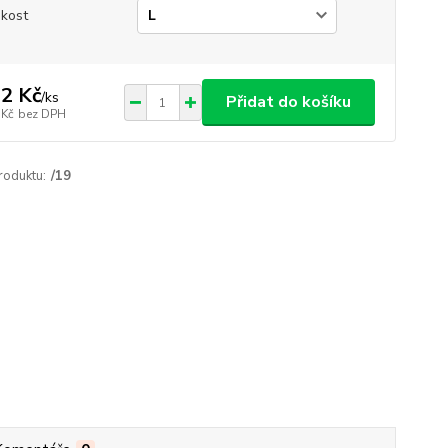
ikost
2 Kč
/
ks
Přidat do košíku
 Kč
bez DPH
roduktu:
/19