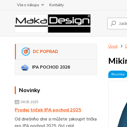
Vše o nákupu
Kontakty
Úvod
DC POPRAD
Miki
IPA POCHOD 2026
Novinka
Novinky
04.05.2025
Prodej triček IPA pochod 2025
Od dnešního dne si můžete zakoupit trička
pro IPA pochod 2025.
číst celé