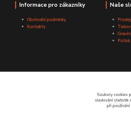
Informace pro zákazníky
Naše sl
Obchodní podmínky
Prodej
Kontakty
Tiskov
Gravír
Potisk
Soubory cookies 
sledování statisti
při používání