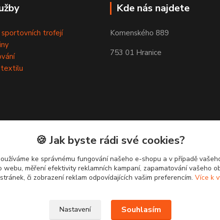
užby
Kde nás najdete
 sportovních trofejí
Komenského 889
iny
753 01 Hranice
ování
 textilu
🍪 Jak byste rádi své cookies?
používáme ke správnému fungování našeho e-shopu a v případě vašeho
k o webu, měření efektivity reklamních kampaní, zapamatování vašeho o
 stránek, či zobrazení reklam odpovídajících vašim preferencím.
Více k v
Souhlasím
Nastavení