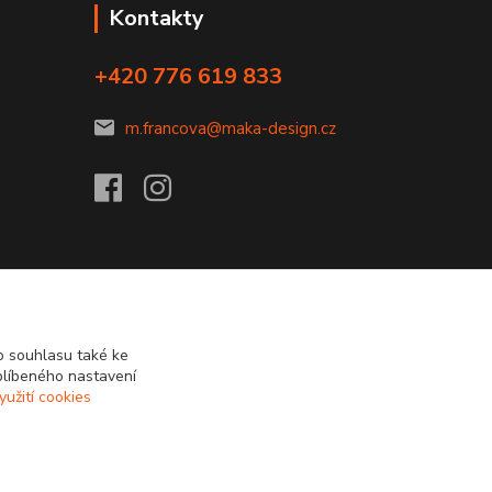
Kontakty
+420 776 619 833
m.francova@maka-design.cz
 souhlasu také ke
blíbeného nastavení
yužití cookies