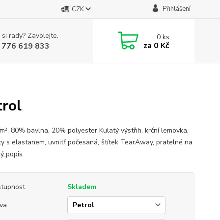
Přihlášení
CZK
 si rady? Zavolejte.
0
ks
za
0 Kč
 776 619 833
rol
², 80% bavlna, 20% polyester Kulatý výstřih, krční lemovka,
y s elastanem, uvnitř počesaná, štítek TearAway, pratelné na
lý popis
tupnost
Skladem
va