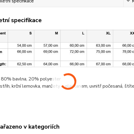
etní specifikace
tní specifikace
, 80%
bavlna
, 20%
polyester
střih,
krční lemovka
, manžety s elastanem, uvnitř počesaná, ští
zařazeno v kategoriích