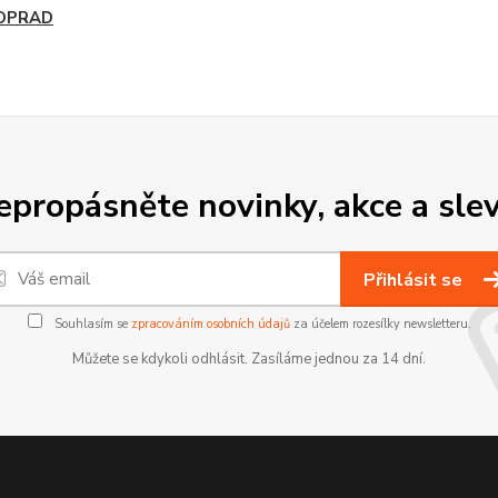
OPRAD
epropásněte novinky, akce a slev
Přihlásit se
Souhlasím se
zpracováním osobních údajů
za účelem rozesílky newsletteru.
Můžete se kdykoli odhlásit. Zasíláme jednou za 14 dní.