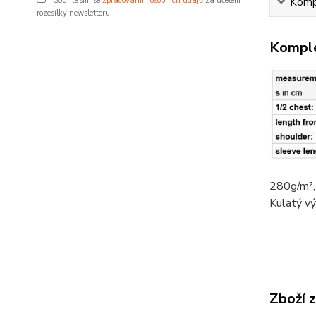
Kompl
Souhlasím se
zpracováním osobních údajů
za účelem
rozesílky newsletteru.
Komple
280g/m²
Kulatý vý
Zboží 