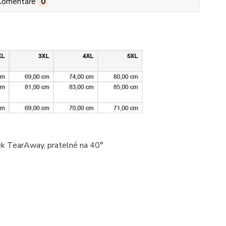
Komentáře
0
tek TearAway, pratelné na 40°