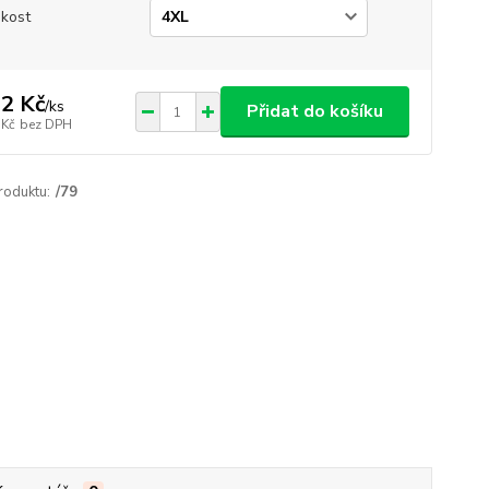
ikost
2 Kč
/
ks
Přidat do košíku
 Kč
bez DPH
roduktu:
/79