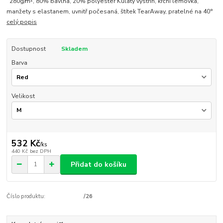
280g/m², 80% bavlna, 20% polyester Kulatý výstřih, krční lemovka,
manžety s elastanem, uvnitř počesaná, štítek TearAway, pratelné na 40°
celý popis
Dostupnost
Skladem
Barva
Velikost
532 Kč
/
ks
440 Kč
bez DPH
Přidat do košíku
Číslo produktu:
/26