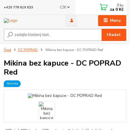
0
ks
CZK
+420 776 619 833
za
0 Kč
Menu
Hledat
Úvod
DC POPRAD
Mikina bez kapuce - DC POPRAD Red
Mikina bez kapuce - DC POPRAD
Red
Novinka