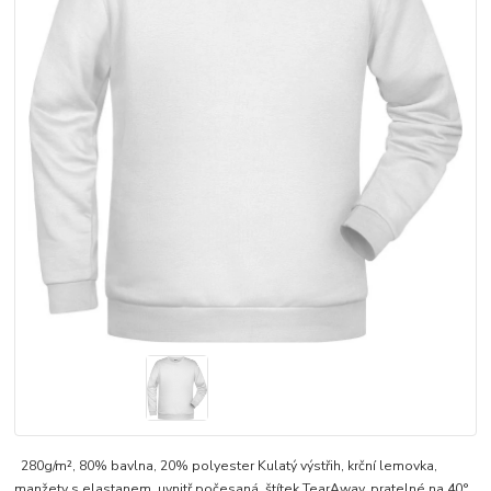
280g/m², 80% bavlna, 20% polyester Kulatý výstřih, krční lemovka,
manžety s elastanem, uvnitř počesaná, štítek TearAway, pratelné na 40°