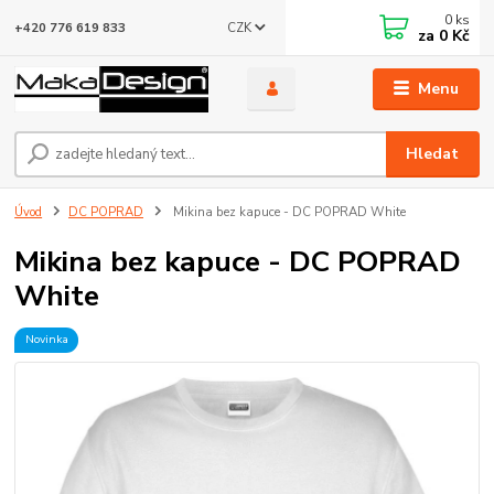
0
ks
CZK
+420 776 619 833
za
0 Kč
Menu
Hledat
Úvod
DC POPRAD
Mikina bez kapuce - DC POPRAD White
Mikina bez kapuce - DC POPRAD
White
Novinka