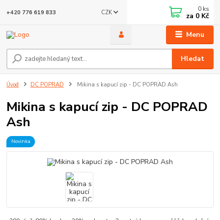
0
ks
CZK
+420 776 619 833
za
0 Kč
Menu
Hledat
Úvod
DC POPRAD
Mikina s kapucí zip - DC POPRAD Ash
Mikina s kapucí zip - DC POPRAD
Ash
Novinka