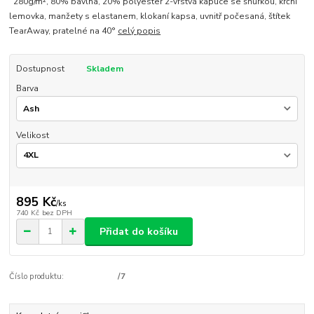
280g/m², 80% bavlna, 20% polyester 2-vrstvá kapuce se šňůrkou, krční
lemovka, manžety s elastanem, klokaní kapsa, uvnitř počesaná, štítek
TearAway, pratelné na 40°
celý popis
Dostupnost
Skladem
Barva
Velikost
895 Kč
/
ks
740 Kč
bez DPH
Přidat do košíku
Číslo produktu:
/7