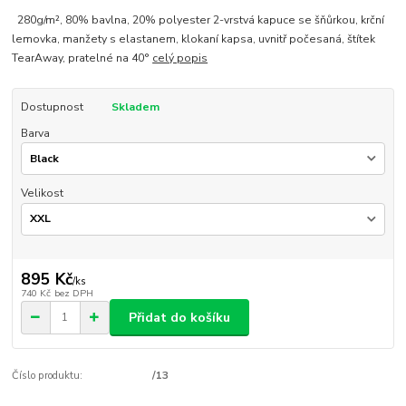
280g/m², 80% bavlna, 20% polyester 2-vrstvá kapuce se šňůrkou, krční
lemovka, manžety s elastanem, klokaní kapsa, uvnitř počesaná, štítek
TearAway, pratelné na 40°
celý popis
Dostupnost
Skladem
Barva
Velikost
895 Kč
/
ks
740 Kč
bez DPH
Přidat do košíku
Číslo produktu:
/13