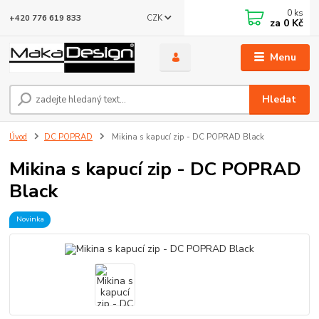
0
ks
CZK
+420 776 619 833
za
0 Kč
Menu
Hledat
Úvod
DC POPRAD
Mikina s kapucí zip - DC POPRAD Black
Mikina s kapucí zip - DC POPRAD
Black
Novinka