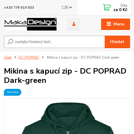
0
ks
CZK
+420 776 619 833
za
0 Kč
Menu
Hledat
Úvod
DC POPRAD
Mikina s kapucí zip - DC POPRAD Dark-green
Mikina s kapucí zip - DC POPRAD
Dark-green
Novinka