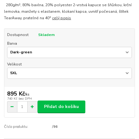
280g/m², 80% bavlna, 20% polyester 2-vrstvá kapuce se šňůrkou, krční
lemovka, manžety s elastanem, klokaní kapsa, uvnitř počesaná, štítek
TearAway, pratelné na 40°
celý popis
Dostupnost
Skladem
Barva
Velikost
895 Kč
/
ks
740 Kč
bez DPH
Přidat do košíku
Číslo produktu:
/96