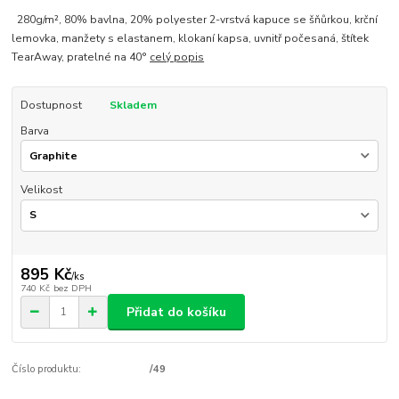
280g/m², 80% bavlna, 20% polyester 2-vrstvá kapuce se šňůrkou, krční
lemovka, manžety s elastanem, klokaní kapsa, uvnitř počesaná, štítek
TearAway, pratelné na 40°
celý popis
Dostupnost
Skladem
Barva
Velikost
895 Kč
/
ks
740 Kč
bez DPH
Přidat do košíku
Číslo produktu:
/49