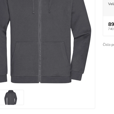
Vel
89
740
Číslo p