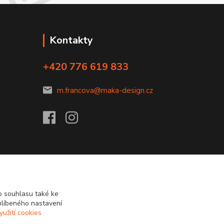
Kontakty
+420 776 619 833
m.francova@maka-design.cz
 souhlasu také ke
blíbeného nastavení
yužití cookies