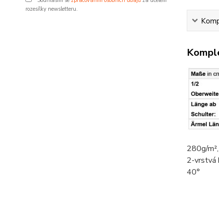
Souhlasím se
zpracováním osobních údajů
za účelem
rozesílky newsletteru.
Kompl
Komple
280g/m²
2-vrstvá
40°