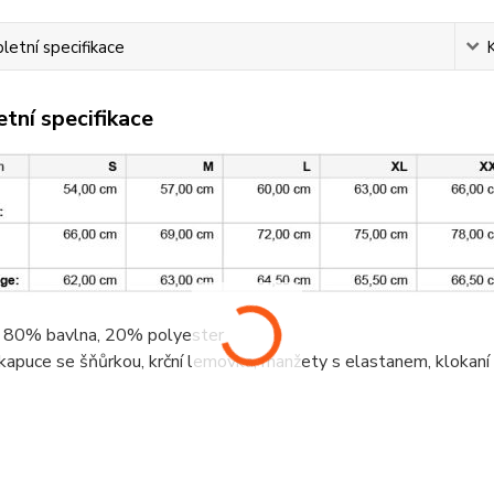
etní specifikace
tní specifikace
, 80%
bavlna
, 20%
polyester
 kapuce se šňůrkou,
krční lemovka
, manžety s elastanem,
klokaní