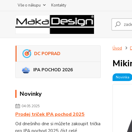
Vše o nákupu
Kontakty
Úvod
DC POPRAD
Miki
IPA POCHOD 2026
Novinka
Novinky
04.05.2025
Prodej triček IPA pochod 2025
Od dnešního dne si můžete zakoupit trička
pro IPA pochod 2025.
číst celé