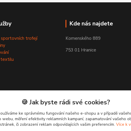
užby
Kde nás najdete
 sportovních trofejí
Komenského 889
iny
753 01 Hranice
ování
 textilu
🍪 Jak byste rádi své cookies?
používáme ke správnému fungování našeho e-shopu a v případě vašeho
k o webu, měření efektivity reklamních kampaní, zapamatování vašeho o
 stránek, či zobrazení reklam odpovídajících vašim preferencím.
Více k v