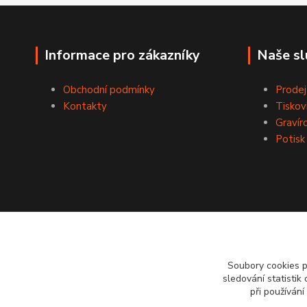
Informace pro zákazníky
Naše sl
Obchodní podmínky
Prodej
Kontakty
Tiskov
Gravír
Potisk
Soubory cookies 
sledování statisti
při používání