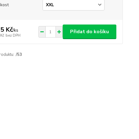
ikost
5 Kč
/
ks
Přidat do košíku
 Kč
bez DPH
roduktu:
/53