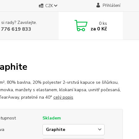
Přihlášení
CZK
 si rady? Zavolejte.
0
ks
za
0 Kč
 776 619 833
aphite
², 80% bavlna, 20% polyester 2-vrstvá kapuce se šňůrkou,
lemovka, manžety s elastanem, klokaní kapsa, uvnitř počesaná,
 TearAway, pratelné na 40°
celý popis
tupnost
Skladem
va