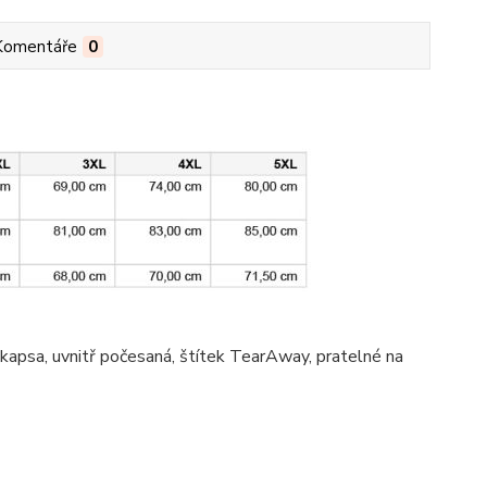
Komentáře
0
 kapsa
, uvnitř počesaná, štítek TearAway, pratelné na