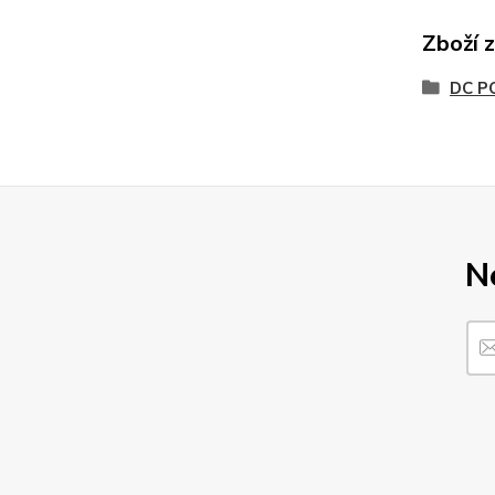
Zboží 
DC P
N