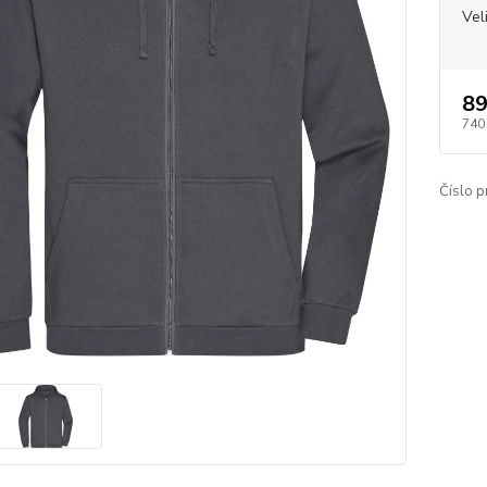
Vel
89
740
Číslo p