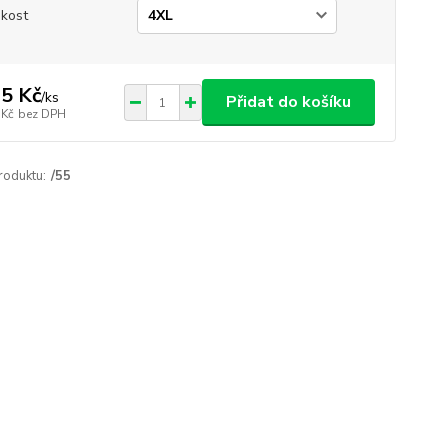
ikost
5 Kč
/
ks
Přidat do košíku
 Kč
bez DPH
roduktu:
/55