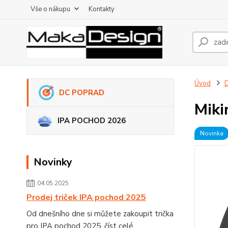
Vše o nákupu
Kontakty
Úvod
DC POPRAD
Miki
IPA POCHOD 2026
Novinka
Novinky
04.05.2025
Prodej triček IPA pochod 2025
Od dnešního dne si můžete zakoupit trička
pro IPA pochod 2025.
číst celé