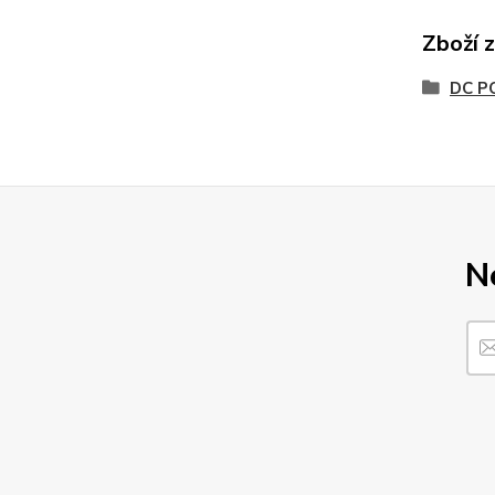
Zboží 
DC P
N