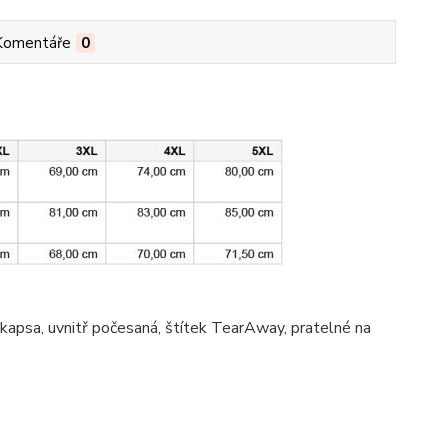
Komentáře
0
 kapsa
, uvnitř počesaná, štítek TearAway, pratelné na