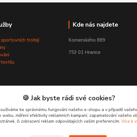
užby
Kde nás najdete
 sportovních trofejí
Komenského 889
iny
753 01 Hranice
ování
 textilu
🍪 Jak byste rádi své cookies?
používáme ke správnému fungování našeho e-shopu a v případě vašeho
k o webu, měření efektivity reklamních kampaní, zapamatování vašeho o
 stránek, či zobrazení reklam odpovídajících vašim preferencím.
Více k v