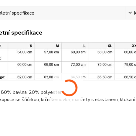
etní specifikace
tní specifikace
, 80%
bavlna
, 20%
polyester
 kapuce se šňůrkou,
krční lemovka
, manžety s elastanem,
klokaní