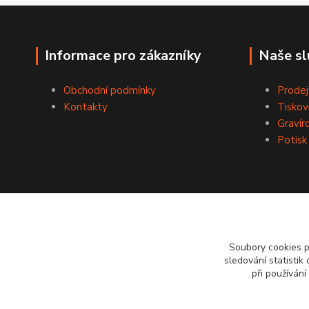
Informace pro zákazníky
Naše sl
Obchodní podmínky
Prodej
Kontakty
Tiskov
Gravír
Potisk
Soubory cookies 
sledování statisti
při používání