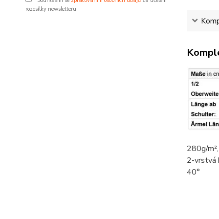
Souhlasím se
zpracováním osobních údajů
za účelem
rozesílky newsletteru.
Kompl
Komple
280g/m²
2-vrstvá
40°