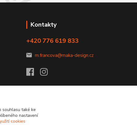
Kontakty
+420 776 619 833
m.francova@maka-design.cz
 souhlasu také ke
blíbeného nastavení
yužití cookies