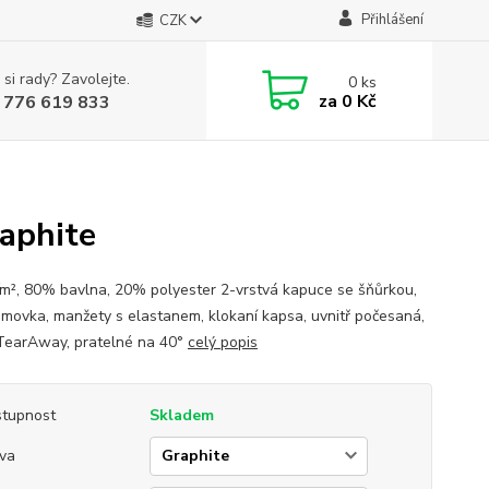
Přihlášení
CZK
 si rady? Zavolejte.
0
ks
za
0 Kč
 776 619 833
aphite
², 80% bavlna, 20% polyester 2-vrstvá kapuce se šňůrkou,
lemovka, manžety s elastanem, klokaní kapsa, uvnitř počesaná,
 TearAway, pratelné na 40°
celý popis
tupnost
Skladem
va