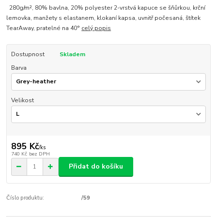
280g/m², 80% bavlna, 20% polyester 2-vrstvá kapuce se šňůrkou, krční
lemovka, manžety s elastanem, klokaní kapsa, uvnitř počesaná, štítek
TearAway, pratelné na 40°
celý popis
Dostupnost
Skladem
Barva
Velikost
895 Kč
/
ks
740 Kč
bez DPH
Přidat do košíku
Číslo produktu:
/59