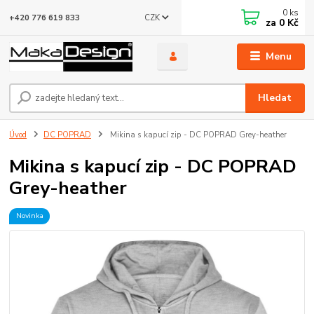
0
ks
CZK
+420 776 619 833
za
0 Kč
Menu
Hledat
Úvod
DC POPRAD
Mikina s kapucí zip - DC POPRAD Grey-heather
Mikina s kapucí zip - DC POPRAD
Grey-heather
Novinka