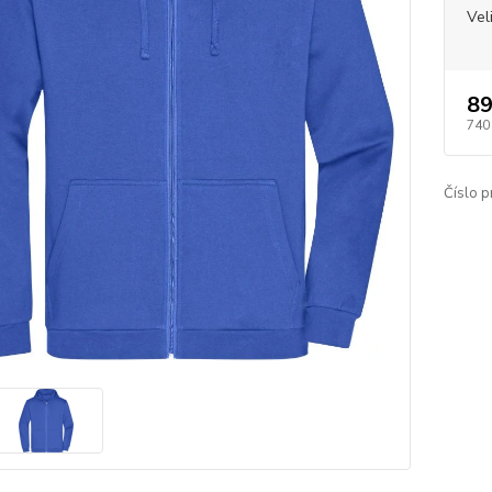
Vel
89
740
Číslo p