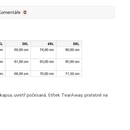
Komentáře
0
 kapsa
, uvnitř počesaná, štítek TearAway, pratelné na