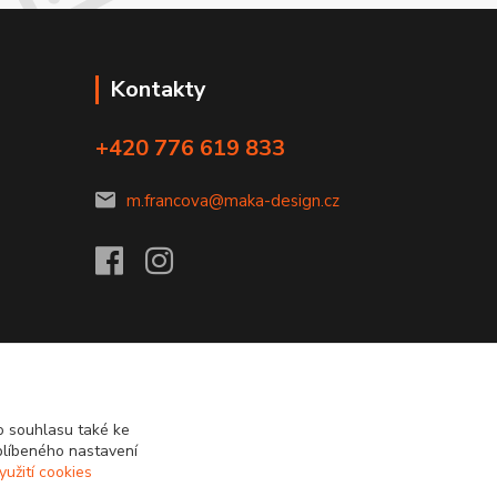
Kontakty
+420 776 619 833
m.francova@maka-design.cz
 souhlasu také ke
blíbeného nastavení
yužití cookies