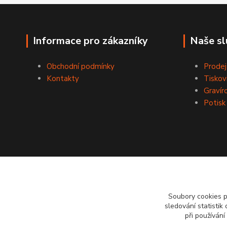
Informace pro zákazníky
Naše sl
Obchodní podmínky
Prodej
Kontakty
Tiskov
Gravír
Potisk
Soubory cookies 
sledování statisti
při používání