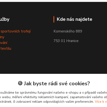
užby
Kde nás najdete
 sportovních trofejí
Komenského 889
iny
753 01 Hranice
ování
 textilu
🍪 Jak byste rádi své cookies?
používáme ke správnému fungování našeho e-shopu a v případě vašeho
k o webu, měření efektivity reklamních kampaní, zapamatování vašeho o
 stránek, či zobrazení reklam odpovídajících vašim preferencím.
Více k v