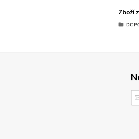
Zboží 
DC P
N