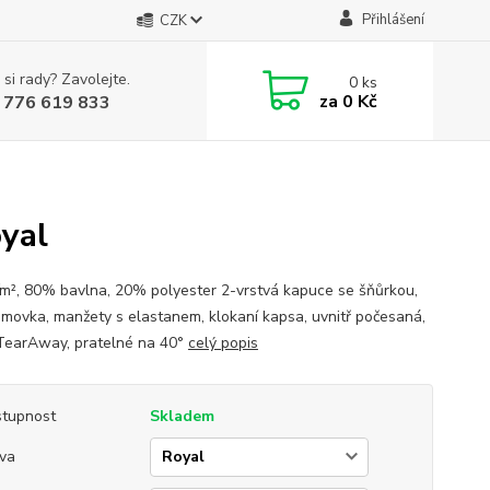
Přihlášení
CZK
 si rady? Zavolejte.
0
ks
za
0 Kč
 776 619 833
yal
², 80% bavlna, 20% polyester 2-vrstvá kapuce se šňůrkou,
lemovka, manžety s elastanem, klokaní kapsa, uvnitř počesaná,
 TearAway, pratelné na 40°
celý popis
tupnost
Skladem
va