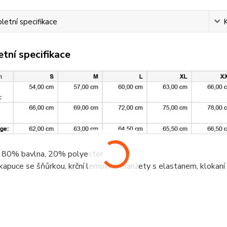
etní specifikace
tní specifikace
, 80%
bavlna
, 20%
polyester
 kapuce se šňůrkou,
krční lemovka
, manžety s elastanem,
klokaní