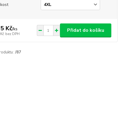
ikost
5 Kč
/
ks
Přidat do košíku
 Kč
bez DPH
roduktu:
/87