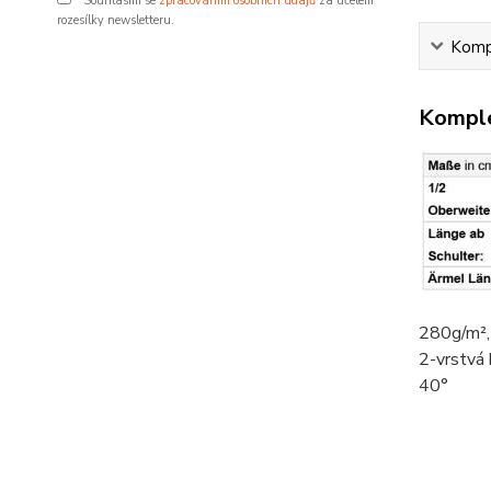
Souhlasím se
zpracováním osobních údajů
za účelem
rozesílky newsletteru.
Kompl
Komple
280g/m²
2-vrstvá
40°