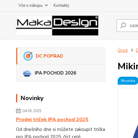
Vše o nákupu
Kontakty
Úvod
DC POPRAD
Miki
IPA POCHOD 2026
Novinka
Novinky
04.05.2025
Prodej triček IPA pochod 2025
Od dnešního dne si můžete zakoupit trička
pro IPA pochod 2025.
číst celé