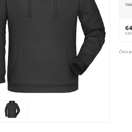
Vel
64
530
Číslo p