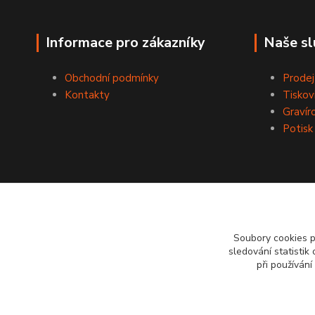
Informace pro zákazníky
Naše sl
Obchodní podmínky
Prodej
Kontakty
Tiskov
Gravír
Potisk
Soubory cookies 
sledování statisti
při používání