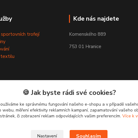
užby
Kde nás najdete
 sportovních trofejí
Komenského 889
iny
753 01 Hranice
ování
 textilu
🍪 Jak byste rádi své cookies?
používáme ke správnému fungování našeho e-shopu a v případě vašeho
k o webu, měření efektivity reklamních kampaní, zapamatování vašeho o
 stránek, či zobrazení reklam odpovídajících vašim preferencím.
Více k v
Souhlasím
Nastavení