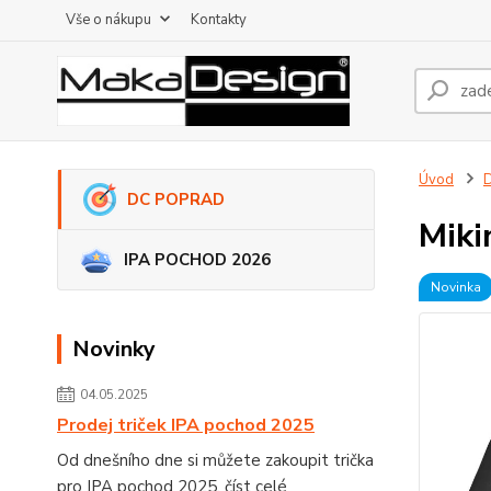
Vše o nákupu
Kontakty
Úvod
DC POPRAD
Miki
IPA POCHOD 2026
Novinka
Novinky
04.05.2025
Prodej triček IPA pochod 2025
Od dnešního dne si můžete zakoupit trička
pro IPA pochod 2025.
číst celé