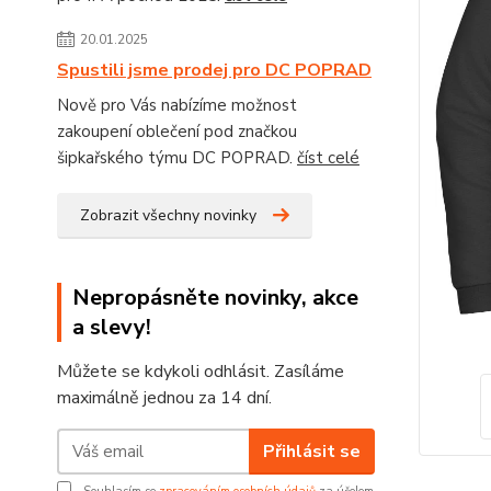
20.01.2025
Spustili jsme prodej pro DC POPRAD
Nově pro Vás nabízíme možnost
zakoupení oblečení pod značkou
šipkařského týmu DC POPRAD.
číst celé
Zobrazit všechny novinky
Nepropásněte novinky, akce
a slevy!
Můžete se kdykoli odhlásit. Zasíláme
maximálně jednou za 14 dní.
Přihlásit se