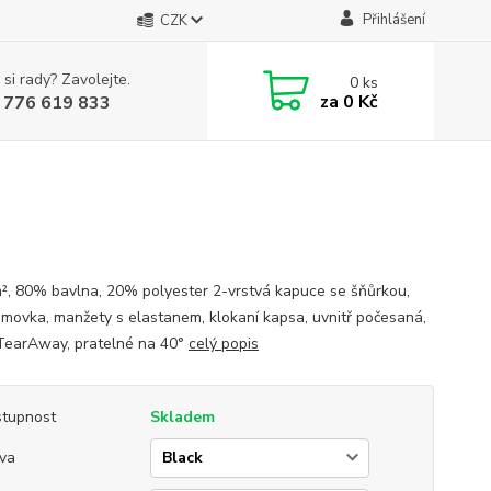
Přihlášení
CZK
 si rady? Zavolejte.
0
ks
za
0 Kč
 776 619 833
², 80% bavlna, 20% polyester 2-vrstvá kapuce se šňůrkou,
lemovka, manžety s elastanem, klokaní kapsa, uvnitř počesaná,
 TearAway, pratelné na 40°
celý popis
tupnost
Skladem
va