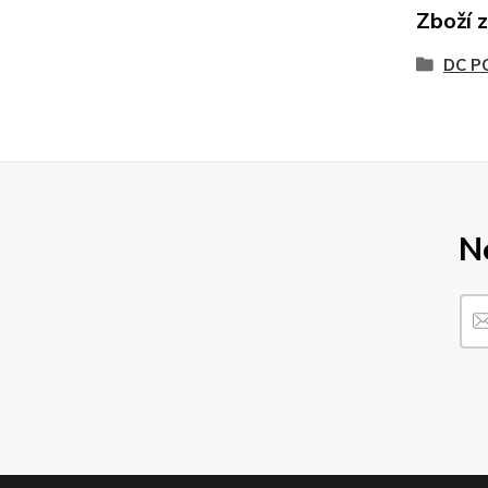
Zboží 
DC P
N