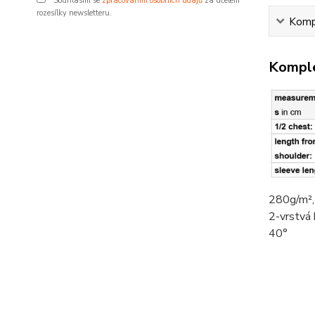
Souhlasím se
zpracováním osobních údajů
za účelem
rozesílky newsletteru.
Kompl
Komple
280g/m²
2-vrstvá
40°