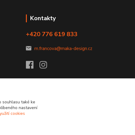
Kontakty
+420 776 619 833
m.francova@maka-design.cz
 souhlasu také ke
blíbeného nastavení
yužití cookies