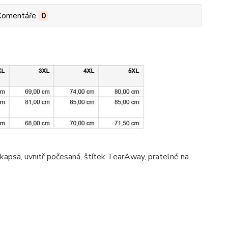
Komentáře
0
 kapsa
, uvnitř počesaná, štítek TearAway, pratelné na