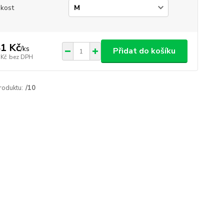
ikost
1 Kč
/
ks
Přidat do košíku
 Kč
bez DPH
roduktu:
/10