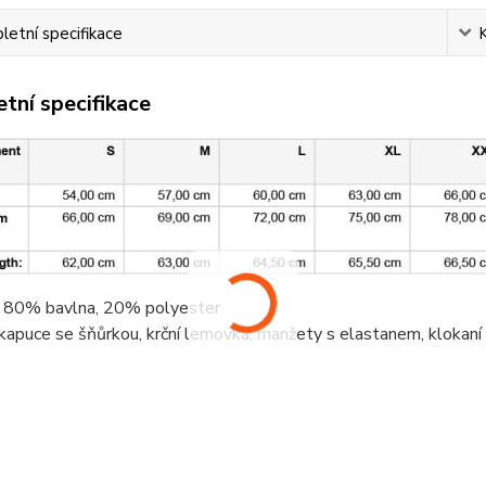
etní specifikace
tní specifikace
, 80%
bavlna
, 20%
polyester
 kapuce se šňůrkou,
krční lemovka
, manžety s elastanem,
klokaní