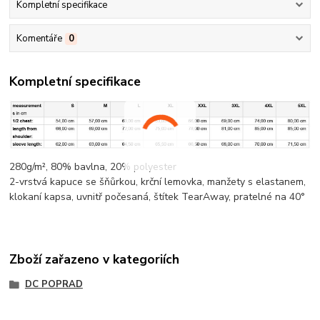
Kompletní specifikace
Komentáře
0
Kompletní specifikace
280g/m², 80%
bavlna
, 20%
polyester
2-vrstvá kapuce se šňůrkou,
krční lemovka
, manžety s elastanem,
klokaní kapsa
, uvnitř počesaná, štítek TearAway, pratelné na 40°
Zboží zařazeno v kategoriích
DC POPRAD