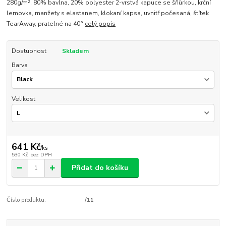
280g/m², 80% bavlna, 20% polyester 2-vrstvá kapuce se šňůrkou, krční
lemovka, manžety s elastanem, klokaní kapsa, uvnitř počesaná, štítek
TearAway, pratelné na 40°
celý popis
Dostupnost
Skladem
Barva
Velikost
641 Kč
/
ks
530 Kč
bez DPH
Přidat do košíku
Číslo produktu:
/11