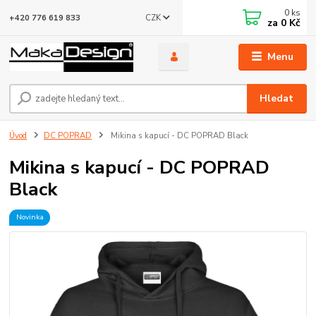
0
ks
CZK
+420 776 619 833
za
0 Kč
Menu
Hledat
Úvod
DC POPRAD
Mikina s kapucí - DC POPRAD Black
Mikina s kapucí - DC POPRAD
Black
Novinka