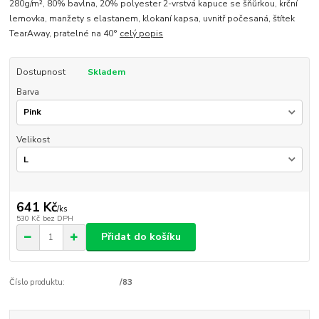
280g/m², 80% bavlna, 20% polyester 2-vrstvá kapuce se šňůrkou, krční
lemovka, manžety s elastanem, klokaní kapsa, uvnitř počesaná, štítek
TearAway, pratelné na 40°
celý popis
Dostupnost
Skladem
Barva
Velikost
641 Kč
/
ks
530 Kč
bez DPH
Přidat do košíku
Číslo produktu:
/83