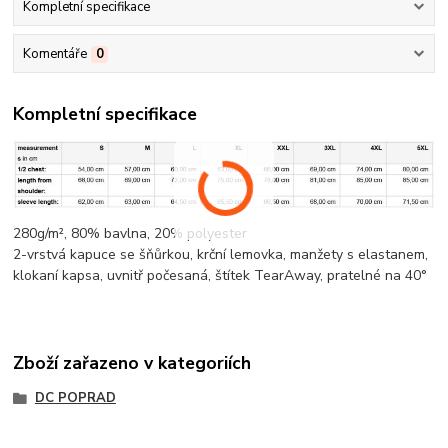
Kompletní specifikace
Komentáře
0
Kompletní specifikace
280g/m², 80%
bavlna
, 20%
polyester
2-vrstvá kapuce se šňůrkou,
krční lemovka
, manžety s elastanem,
klokaní kapsa
, uvnitř počesaná, štítek TearAway, pratelné na 40°
Zboží zařazeno v kategoriích
DC POPRAD