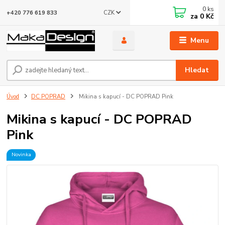
0
ks
CZK
+420 776 619 833
za
0 Kč
Menu
Hledat
Úvod
DC POPRAD
Mikina s kapucí - DC POPRAD Pink
Mikina s kapucí - DC POPRAD
Pink
Novinka