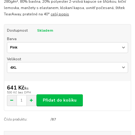
280g/m², 80% bavlna, 20% polyester 2-vrstvá kapuce se šňůrkou, krční
lemovka, manžety s elastanem, klokaní kapsa, uvnitř počesaná, štítek
TearAway, pratelné na 40°
celý popis
Dostupnost
Skladem
Barva
Velikost
641 Kč
/
ks
530 Kč
bez DPH
Přidat do košíku
Číslo produktu:
/87