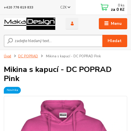
0
ks
CZK
+420 776 619 833
za
0 Kč
Menu
Hledat
Úvod
DC POPRAD
Mikina s kapucí - DC POPRAD Pink
Mikina s kapucí - DC POPRAD
Pink
Novinka