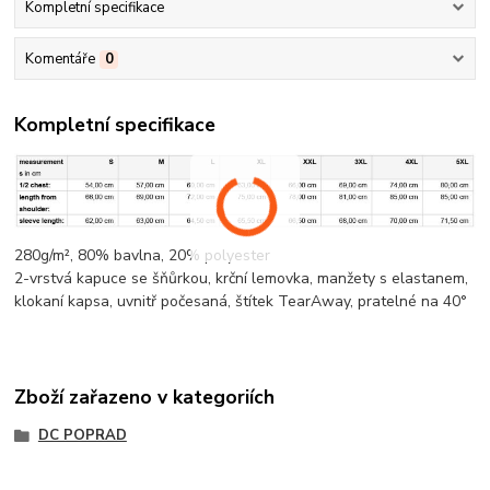
Kompletní specifikace
Komentáře
0
Kompletní specifikace
280g/m², 80%
bavlna
, 20%
polyester
2-vrstvá kapuce se šňůrkou,
krční lemovka
, manžety s elastanem,
klokaní kapsa
, uvnitř počesaná, štítek TearAway, pratelné na 40°
Zboží zařazeno v kategoriích
DC POPRAD