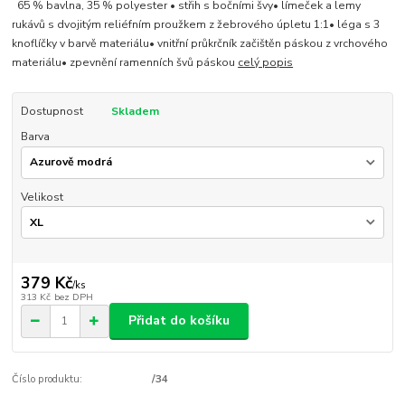
65 % bavlna, 35 % polyester • střih s bočními švy• límeček a lemy
rukávů s dvojitým reliéfním proužkem z žebrového úpletu 1:1• léga s 3
knoflíčky v barvě materiálu• vnitřní průkrčník začištěn páskou z vrchového
materiálu• zpevnění ramenních švů páskou
celý popis
Dostupnost
Skladem
Barva
Velikost
379 Kč
/
ks
313 Kč
bez DPH
Přidat do košíku
Číslo produktu:
/34