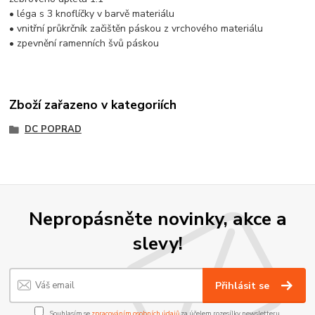
• léga s 3 knoflíčky v barvě materiálu
• vnitřní průkrčník začištěn páskou z vrchového materiálu
• zpevnění ramenních švů páskou
Zboží zařazeno v kategoriích
DC POPRAD
Nepropásněte novinky, akce a
slevy!
Přihlásit se
Souhlasím se
zpracováním osobních údajů
za účelem rozesílky newsletteru.