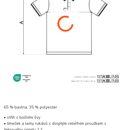
65 % bavlna, 35 % polyester
• střih s bočními švy
• límeček a lemy rukávů s dvojitým reliéfním proužkem z
žebrového úpletu 1:1