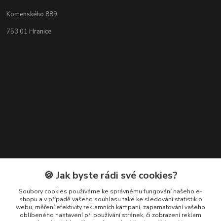
Komenského 889
753 01 Hranice
🍪 Jak byste rádi své cookies?
Kontakty
Soubory cookies používáme ke správnému fungování našeho e-
+420 776 619 833
shopu a v případě vašeho souhlasu také ke sledování statistik o
webu, měření efektivity reklamních kampaní, zapamatování vašeho
oblíbeného nastavení při používání stránek, či zobrazení reklam
m.francova@maka-design.cz