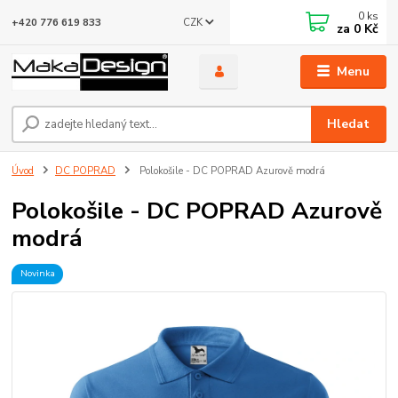
0
ks
CZK
+420 776 619 833
za
0 Kč
Menu
Hledat
Úvod
DC POPRAD
Polokošile - DC POPRAD Azurově modrá
Polokošile - DC POPRAD Azurově
modrá
Novinka