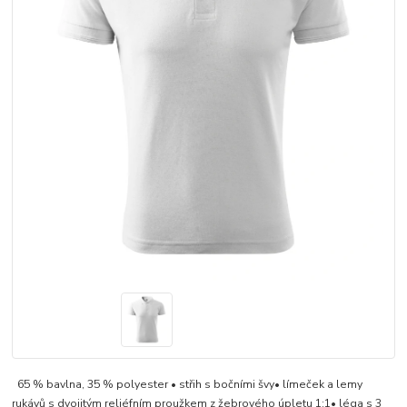
65 % bavlna, 35 % polyester • střih s bočními švy• límeček a lemy
rukávů s dvojitým reliéfním proužkem z žebrového úpletu 1:1• léga s 3