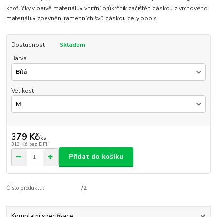
knoflíčky v barvě materiálu• vnitřní průkrčník začištěn páskou z vrchového
materiálu• zpevnění ramenních švů páskou
celý popis
Dostupnost
Skladem
Barva
Velikost
379 Kč
/
ks
313 Kč
bez DPH
Přidat do košíku
Číslo produktu:
/2
Kompletní specifikace