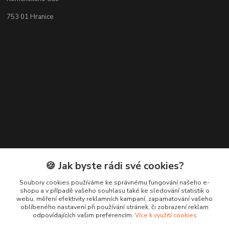
753 01 Hranice
🍪 Jak byste rádi své cookies?
Kontakty
Soubory cookies používáme ke správnému fungování našeho e-
+420 776 619 833
shopu a v případě vašeho souhlasu také ke sledování statistik o
webu, měření efektivity reklamních kampaní, zapamatování vašeho
oblíbeného nastavení při používání stránek, či zobrazení reklam
m.francova@maka-design.cz
odpovídajících vašim preferencím.
Více k využití cookies