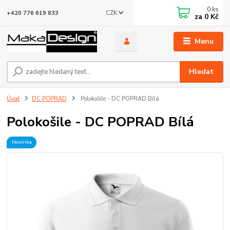
0
ks
CZK
+420 776 619 833
za
0 Kč
Menu
Hledat
Úvod
DC POPRAD
Polokošile - DC POPRAD Bílá
Polokošile - DC POPRAD Bílá
Novinka