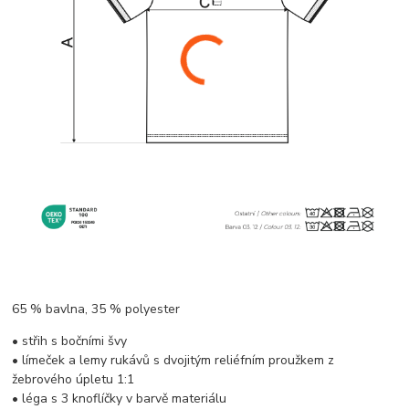
65 % bavlna, 35 % polyester
• střih s bočními švy
• límeček a lemy rukávů s dvojitým reliéfním proužkem z
žebrového úpletu 1:1
• léga s 3 knoflíčky v barvě materiálu