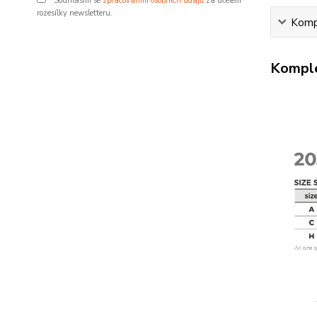
Souhlasím se
zpracováním osobních údajů
za účelem
rozesílky newsletteru.
Kompl
Komple