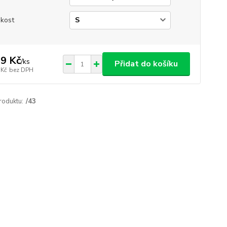
ikost
9 Kč
/
ks
Přidat do košíku
 Kč
bez DPH
roduktu:
/43