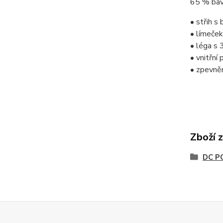
65 % bav
• střih s
• límeček
• léga s 
• vnitřní
• zpevně
Zboží 
DC P