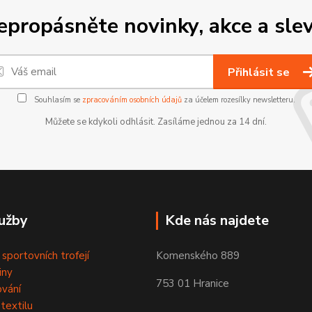
epropásněte novinky, akce a slev
Přihlásit se
Souhlasím se
zpracováním osobních údajů
za účelem rozesílky newsletteru.
Můžete se kdykoli odhlásit. Zasíláme jednou za 14 dní.
užby
Kde nás najdete
 sportovních trofejí
Komenského 889
iny
753 01 Hranice
ování
 textilu