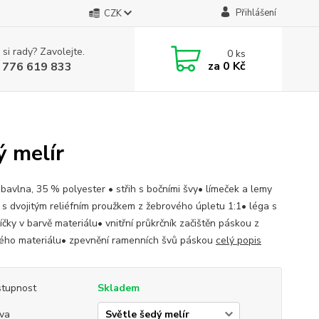
Přihlášení
CZK
 si rady? Zavolejte.
0
ks
za
0 Kč
 776 619 833
 melír
avlna, 35 % polyester • střih s bočními švy• límeček a lemy
 s dvojitým reliéfním proužkem z žebrového úpletu 1:1• léga s
íčky v barvě materiálu• vnitřní průkrčník začištěn páskou z
ého materiálu• zpevnění ramenních švů páskou
celý popis
tupnost
Skladem
va