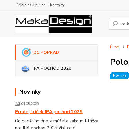
Vše o nákupu
Kontakty
Úvod
DC POPRAD
Polo
IPA POCHOD 2026
Novinka
Novinky
04.05.2025
Prodej triček IPA pochod 2025
Od dnešního dne si můžete zakoupit trička
pro IPA pochod 2025.
číst celé