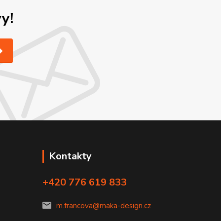
y!
Kontakty
+420 776 619 833
m.francova@maka-design.cz