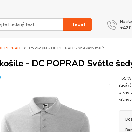
Nevíte
Hledat
+420
DC POPRAD
Polokošile - DC POPRAD Světle šedý melír
košile - DC POPRAD Světle šedý
65 % b
rukávů
3 knofl
vrchov
Dos
Bar