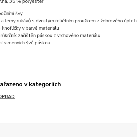
lna, 35 % polyester
 bočními švy
 a lemy rukávů s dvojitým reliéfním proužkem z žebrového úplet
3 knoflíčky v barvě materiálu
 průkrčník začištěn páskou z vrchového materiálu
ní ramenních švů páskou
zařazeno v kategoriích
OPRAD