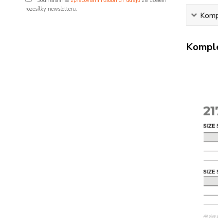
Souhlasím se
zpracováním osobních údajů
za účelem
rozesílky newsletteru.
Kompl
Komple