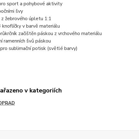
 pro sport a pohybové aktivity
 bočními švy
 z žebrového úpletu 1:1
3 knoflíčky v barvě materiálu
 průkrčník začištěn páskou z vrchového materiálu
ní ramenních švů páskou
pro sublimační potisk (světlé barvy)
zařazeno v kategoriích
OPRAD