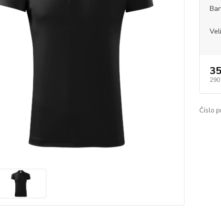
Bar
Vel
35
290
Číslo p