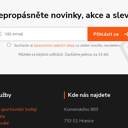
epropásněte novinky, akce a slev
Přihlásit se
Souhlasím se
zpracováním osobních údajů
za účelem rozesílky newsletteru.
Můžete se kdykoli odhlásit. Zasíláme jednou za 14 dní.
užby
Kde nás najdete
 sportovních trofejí
Komenského 889
iny
753 01 Hranice
ování