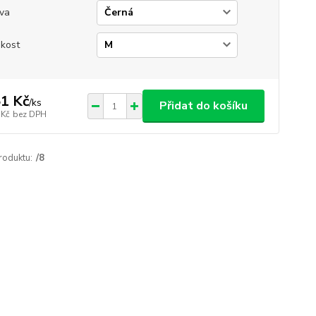
va
ikost
1 Kč
/
ks
Přidat do košíku
 Kč
bez DPH
roduktu:
/8