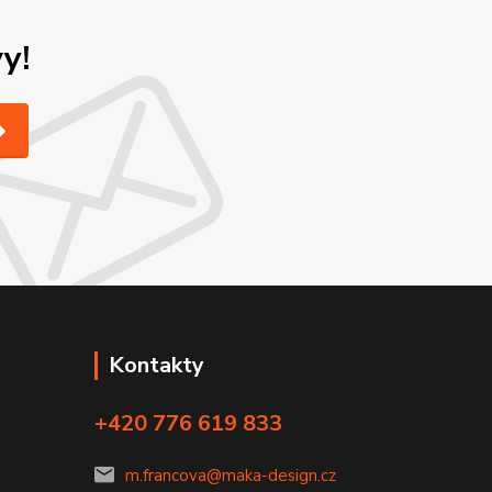
y!
Kontakty
+420 776 619 833
m.francova@maka-design.cz