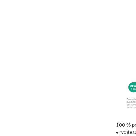
100 % po
• rychles