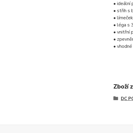
• ideální
• střih s
• límeček
• léga s 
• vnitřní
• zpevně
• vhodné 
Zboží 
DC P