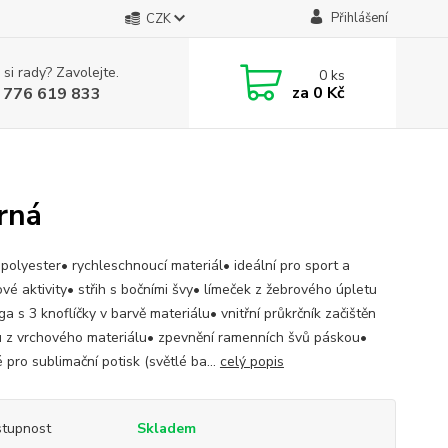
Přihlášení
CZK
 si rady? Zavolejte.
0
ks
za
0 Kč
 776 619 833
rná
polyester• rychleschnoucí materiál• ideální pro sport a
vé aktivity• střih s bočními švy• límeček z žebrového úpletu
ga s 3 knoflíčky v barvě materiálu• vnitřní průkrčník začištěn
 z vrchového materiálu• zpevnění ramenních švů páskou•
pro sublimační potisk (světlé ba...
celý popis
tupnost
Skladem