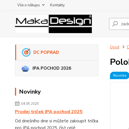
Vše o nákupu
Kontakty
Úvod
DC POPRAD
Polo
IPA POCHOD 2026
Novinka
Novinky
04.05.2025
Prodej triček IPA pochod 2025
Od dnešního dne si můžete zakoupit trička
pro IPA pochod 2025.
číst celé