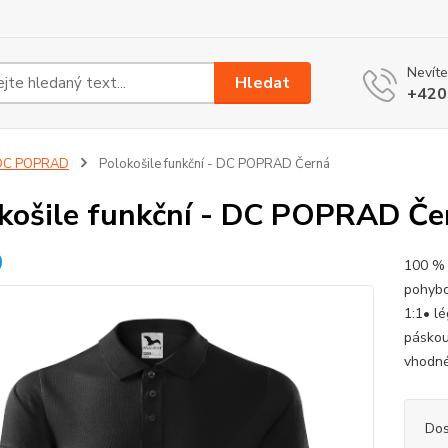
Nevíte
Hledat
+420
DC POPRAD
Polokošile funkční - DC POPRAD Černá
košile funkční - DC POPRAD Če
100 % 
pohybo
1:1• lé
páskou
vhodné 
Dos