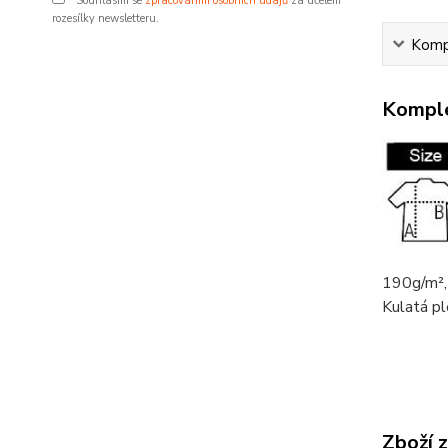
Souhlasím se
zpracováním osobních údajů
za účelem
rozesílky newsletteru.
Kompl
Komple
190g/m²,
Kulatá pl
Zboží 