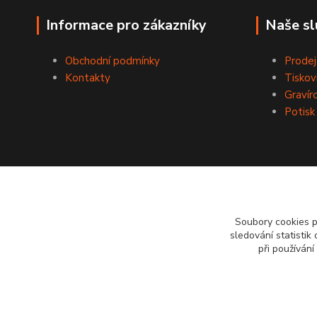
Informace pro zákazníky
Naše sl
Obchodní podmínky
Prodej
Kontakty
Tiskov
Gravír
Potisk
Soubory cookies 
sledování statisti
při používání