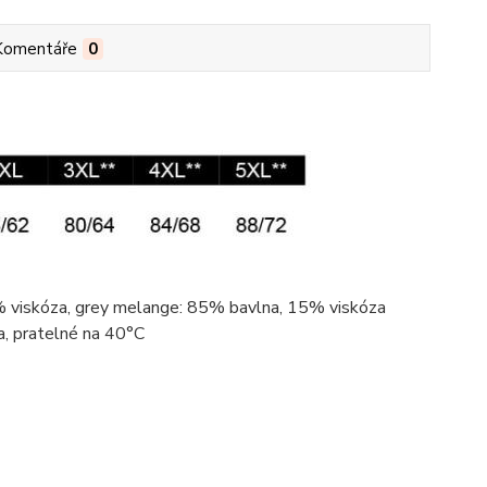
Komentáře
0
2%
viskóza
, grey
melange
: 85%
bavlna
, 15%
viskóza
a
, pratelné na 40°C