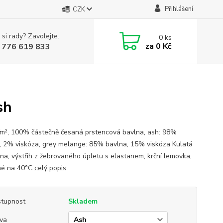
Přihlášení
CZK
 si rady? Zavolejte.
0
ks
za
0 Kč
 776 619 833
sh
², 100% částečně česaná prstencová bavlna, ash: 98%
, 2% viskóza, grey melange: 85% bavlna, 15% viskóza Kulatá
ina, výstřih z žebrovaného úpletu s elastanem, krční lemovka,
né na 40°C
celý popis
tupnost
Skladem
va