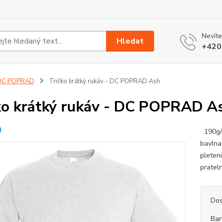
Nevíte
Hledat
+420
DC POPRAD
Tričko krátký rukáv - DC POPRAD Ash
ko krátký rukáv - DC POPRAD A
190g/m
bavlna
pleten
pratel
Dos
Bar