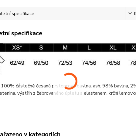
etní specifikace
tní specifikace
 100% částečně česaná prstencová
bavlna
, ash: 98%
bavlna
, 
etenina
, výstřih z žebrovaného úpletu s elastanem,
krční lemovk
zařazeno v kategoriích