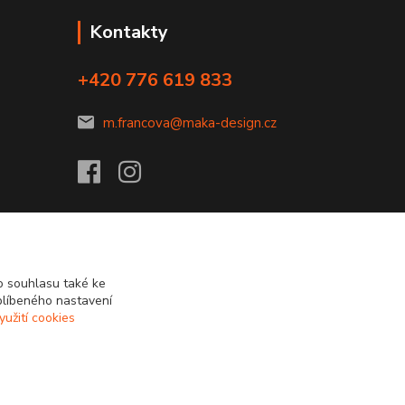
Kontakty
+420 776 619 833
m.francova@maka-design.cz
 souhlasu také ke
blíbeného nastavení
yužití cookies