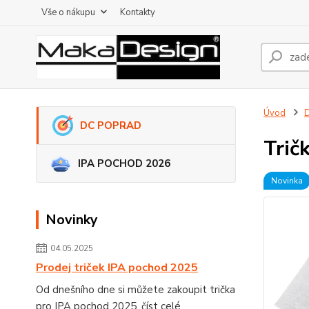
Vše o nákupu
Kontakty
Úvod
DC POPRAD
Trič
IPA POCHOD 2026
Novinka
Novinky
04.05.2025
Prodej triček IPA pochod 2025
Od dnešního dne si můžete zakoupit trička
pro IPA pochod 2025.
číst celé