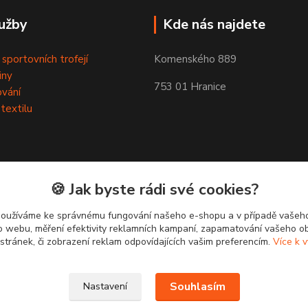
užby
Kde nás najdete
 sportovních trofejí
Komenského 889
iny
753 01 Hranice
ování
 textilu
🍪 Jak byste rádi své cookies?
používáme ke správnému fungování našeho e-shopu a v případě vašeho
k o webu, měření efektivity reklamních kampaní, zapamatování vašeho o
 stránek, či zobrazení reklam odpovídajících vašim preferencím.
Více k v
Souhlasím
Nastavení