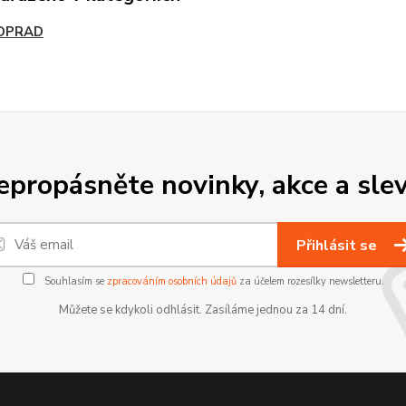
OPRAD
epropásněte novinky, akce a slev
Přihlásit se
Souhlasím se
zpracováním osobních údajů
za účelem rozesílky newsletteru.
Můžete se kdykoli odhlásit. Zasíláme jednou za 14 dní.