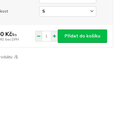
ikost
0 Kč
/
ks
Přidat do košíku
 Kč
bez DPH
roduktu:
/1