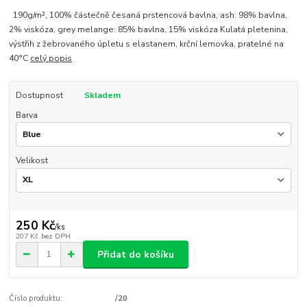
190g/m², 100% částečně česaná prstencová bavlna, ash: 98% bavlna,
2% viskóza, grey melange: 85% bavlna, 15% viskóza Kulatá pletenina,
výstřih z žebrovaného úpletu s elastanem, krční lemovka, pratelné na
40°C
celý popis
Dostupnost
Skladem
Barva
Velikost
250 Kč
/
ks
207 Kč
bez DPH
Přidat do košíku
Číslo produktu:
/20