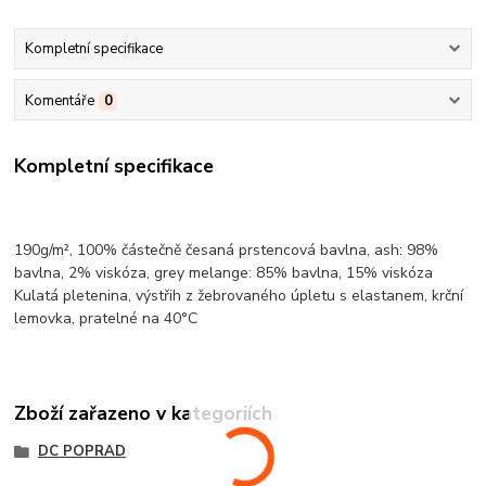
Kompletní specifikace
Komentáře
0
Kompletní specifikace
190g/m², 100% částečně česaná prstencová
bavlna
, ash: 98%
bavlna
, 2%
viskóza
, grey
melange
: 85%
bavlna
, 15%
viskóza
Kulatá pletenina
, výstřih z žebrovaného úpletu s elastanem,
krční
lemovka
, pratelné na 40°C
Zboží zařazeno v kategoriích
DC POPRAD