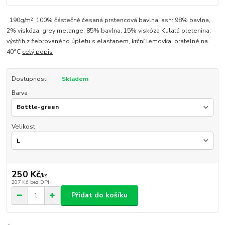
190g/m², 100% částečně česaná prstencová bavlna, ash: 98% bavlna,
2% viskóza, grey melange: 85% bavlna, 15% viskóza Kulatá pletenina,
výstřih z žebrovaného úpletu s elastanem, krční lemovka, pratelné na
40°C
celý popis
Dostupnost
Skladem
Barva
Velikost
250 Kč
/
ks
207 Kč
bez DPH
Přidat do košíku