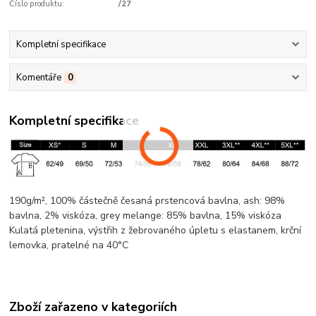
Číslo produktu:
/27
Kompletní specifikace
Komentáře
0
Kompletní specifikace
190g/m², 100% částečně česaná prstencová
bavlna
, ash: 98%
bavlna
, 2%
viskóza
, grey
melange
: 85%
bavlna
, 15%
viskóza
Kulatá pletenina
, výstřih z žebrovaného úpletu s elastanem,
krční
lemovka
, pratelné na 40°C
Zboží zařazeno v kategoriích