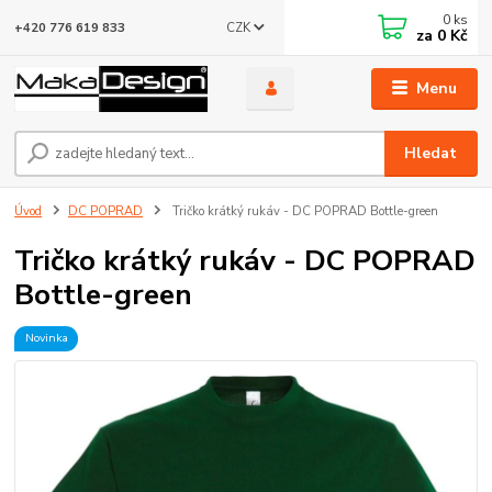
0
ks
CZK
+420 776 619 833
za
0 Kč
Menu
Hledat
Úvod
DC POPRAD
Tričko krátký rukáv - DC POPRAD Bottle-green
Tričko krátký rukáv - DC POPRAD
Bottle-green
Novinka