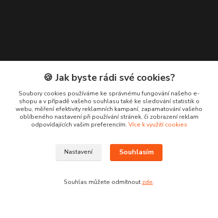
🍪 Jak byste rádi své cookies?
Kontakty
Soubory cookies používáme ke správnému fungování našeho e-
shopu a v případě vašeho souhlasu také ke sledování statistik o
webu, měření efektivity reklamních kampaní, zapamatování vašeho
+420 776 619 833
oblíbeného nastavení při používání stránek, či zobrazení reklam
odpovídajících vašim preferencím.
Více k využití cookies
m.francova@maka-design.cz
Souhlasím
Nastavení
Souhlas můžete odmítnout
zde
.
Vytvořeno na
Eshop-rychle.cz