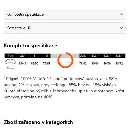
Kompletní specifikace
Komentáře
0
Kompletní specifikace
190g/m², 100% částečně česaná prstencová
bavlna
, ash: 98%
bavlna
, 2%
viskóza
, grey
melange
: 85%
bavlna
, 15%
viskóza
Kulatá pletenina
, výstřih z žebrovaného úpletu s elastanem,
krční
lemovka
, pratelné na 40°C
Zboží zařazeno v kategoriích