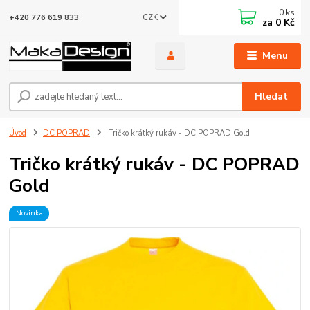
0
ks
CZK
+420 776 619 833
za
0 Kč
Menu
Hledat
Úvod
DC POPRAD
Tričko krátký rukáv - DC POPRAD Gold
Tričko krátký rukáv - DC POPRAD
Gold
Novinka