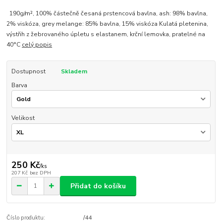
190g/m², 100% částečně česaná prstencová bavlna, ash: 98% bavlna,
2% viskóza, grey melange: 85% bavlna, 15% viskóza Kulatá pletenina,
výstřih z žebrovaného úpletu s elastanem, krční lemovka, pratelné na
40°C
celý popis
Dostupnost
Skladem
Barva
Velikost
250 Kč
/
ks
207 Kč
bez DPH
Přidat do košíku
Číslo produktu:
/44