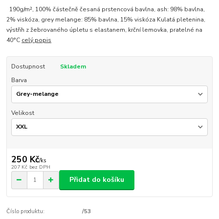
190g/m², 100% částečně česaná prstencová bavlna, ash: 98% bavlna,
2% viskóza, grey melange: 85% bavlna, 15% viskóza Kulatá pletenina,
výstřih z žebrovaného úpletu s elastanem, krční lemovka, pratelné na
40°C
celý popis
Dostupnost
Skladem
Barva
Velikost
250 Kč
/
ks
207 Kč
bez DPH
Přidat do košíku
Číslo produktu:
/53