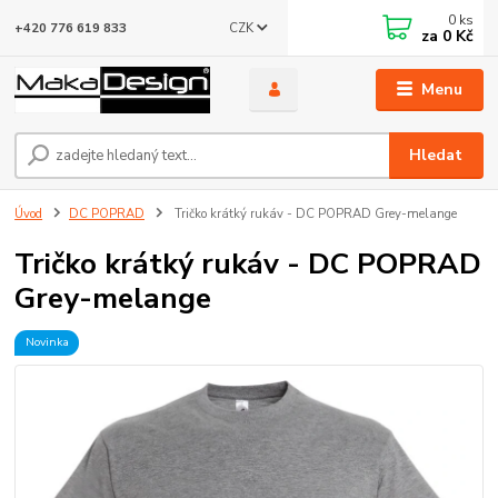
0
ks
CZK
+420 776 619 833
za
0 Kč
Menu
Hledat
Úvod
DC POPRAD
Tričko krátký rukáv - DC POPRAD Grey-melange
Tričko krátký rukáv - DC POPRAD
Grey-melange
Novinka