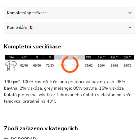
Kompletní specifikace
Komentáře
0
Kompletní specifikace
190g/m², 100% částečně česaná prstencová
bavlna
, ash: 98%
bavlna
, 2%
viskóza
, grey
melange
: 85%
bavlna
, 15%
viskóza
Kulatá pletenina
, výstřih z žebrovaného úpletu s elastanem,
krční
lemovka
, pratelné na 40°C
Zboží zařazeno v kategoriích