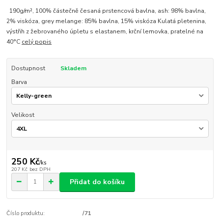
190g/m², 100% částečně česaná prstencová bavlna, ash: 98% bavlna,
2% viskóza, grey melange: 85% bavlna, 15% viskóza Kulatá pletenina,
výstřih z žebrovaného úpletu s elastanem, krční lemovka, pratelné na
40°C
celý popis
Dostupnost
Skladem
Barva
Velikost
250 Kč
/
ks
207 Kč
bez DPH
Přidat do košíku
Číslo produktu:
/71