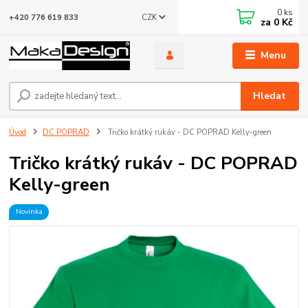
0
ks
CZK
+420 776 619 833
za
0 Kč
Menu
Hledat
Úvod
DC POPRAD
Tričko krátký rukáv - DC POPRAD Kelly-green
Tričko krátký rukáv - DC POPRAD
Kelly-green
Novinka