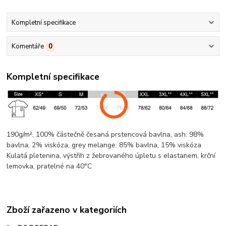
Kompletní specifikace
Komentáře
0
Kompletní specifikace
190g/m², 100% částečně česaná prstencová
bavlna
, ash: 98%
bavlna
, 2%
viskóza
, grey
melange
: 85%
bavlna
, 15%
viskóza
Kulatá pletenina
, výstřih z žebrovaného úpletu s elastanem,
krční
lemovka
, pratelné na 40°C
Zboží zařazeno v kategoriích