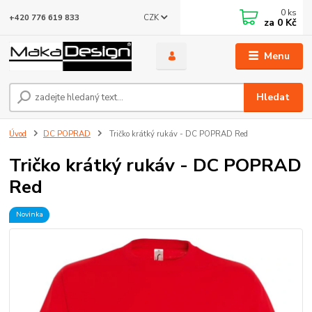
0
ks
CZK
+420 776 619 833
za
0 Kč
Menu
Hledat
Úvod
DC POPRAD
Tričko krátký rukáv - DC POPRAD Red
Tričko krátký rukáv - DC POPRAD
Red
Novinka