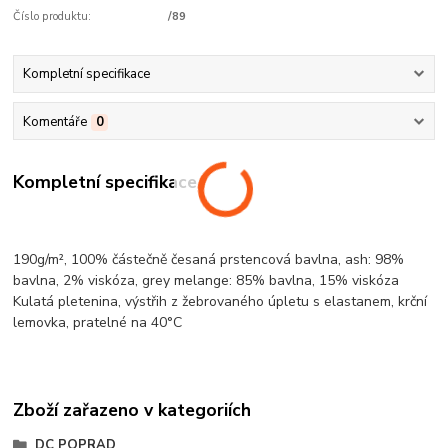
Číslo produktu:
/89
Kompletní specifikace
Komentáře
0
Kompletní specifikace
190g/m², 100% částečně česaná prstencová
bavlna
, ash: 98%
bavlna
, 2%
viskóza
, grey
melange
: 85%
bavlna
, 15%
viskóza
Kulatá pletenina
, výstřih z žebrovaného úpletu s elastanem,
krční
lemovka
, pratelné na 40°C
Zboží zařazeno v kategoriích
DC POPRAD