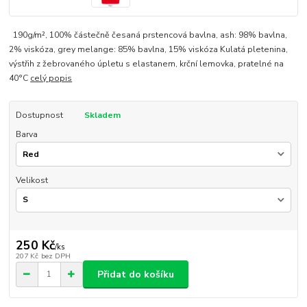
190g/m², 100% částečně česaná prstencová bavlna, ash: 98% bavlna,
2% viskóza, grey melange: 85% bavlna, 15% viskóza Kulatá pletenina,
výstřih z žebrovaného úpletu s elastanem, krční lemovka, pratelné na
40°C
celý popis
Dostupnost
Skladem
Barva
Velikost
250 Kč
/
ks
207 Kč
bez DPH
Přidat do košíku