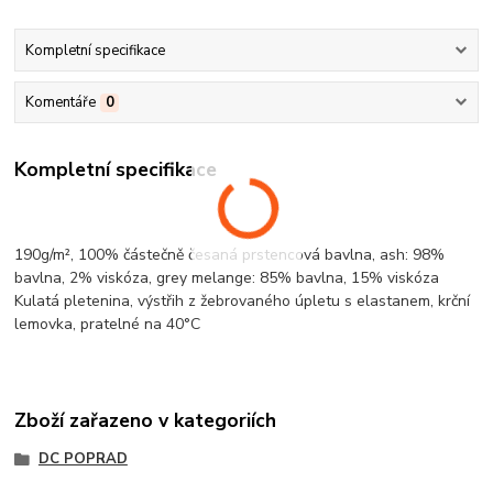
Kompletní specifikace
Komentáře
0
Kompletní specifikace
190g/m², 100% částečně česaná prstencová
bavlna
, ash: 98%
bavlna
, 2%
viskóza
, grey
melange
: 85%
bavlna
, 15%
viskóza
Kulatá pletenina
, výstřih z žebrovaného úpletu s elastanem,
krční
lemovka
, pratelné na 40°C
Zboží zařazeno v kategoriích
DC POPRAD