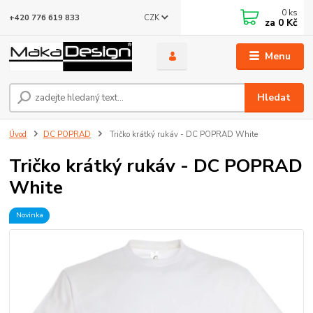
0
ks
CZK
+420 776 619 833
za
0 Kč
Menu
Hledat
Úvod
DC POPRAD
Tričko krátký rukáv - DC POPRAD White
Tričko krátký rukáv - DC POPRAD
White
Novinka