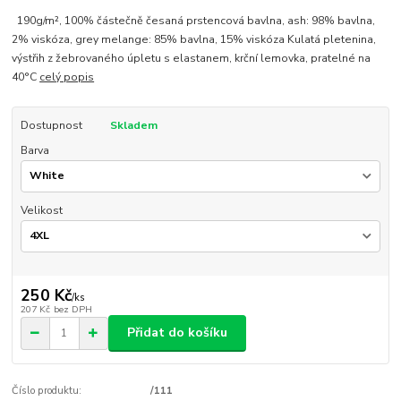
190g/m², 100% částečně česaná prstencová bavlna, ash: 98% bavlna,
2% viskóza, grey melange: 85% bavlna, 15% viskóza Kulatá pletenina,
výstřih z žebrovaného úpletu s elastanem, krční lemovka, pratelné na
40°C
celý popis
Dostupnost
Skladem
Barva
Velikost
250 Kč
/
ks
207 Kč
bez DPH
Přidat do košíku
Číslo produktu:
/111