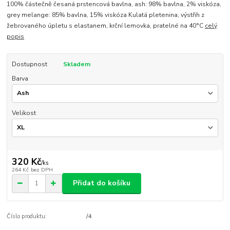
100% částečně česaná prstencová bavlna, ash: 98% bavlna, 2% viskóza,
grey melange: 85% bavlna, 15% viskóza Kulatá pletenina, výstřih z
žebrovaného úpletu s elastanem, krční lemovka, pratelné na 40°C
celý
popis
Dostupnost
Skladem
Barva
Velikost
320 Kč
/
ks
264 Kč
bez DPH
Přidat do košíku
Číslo produktu:
/4