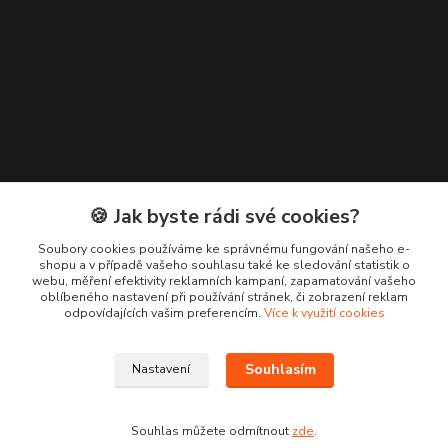
🍪 Jak byste rádi své cookies?
Kontakty
Soubory cookies používáme ke správnému fungování našeho e-
shopu a v případě vašeho souhlasu také ke sledování statistik o
+420 776 619 833
webu, měření efektivity reklamních kampaní, zapamatování vašeho
oblíbeného nastavení při používání stránek, či zobrazení reklam
odpovídajících vašim preferencím.
Více k využití cookies
m.francova@maka-design.cz
Souhlasím
Nastavení
Souhlas můžete odmítnout
zde
.