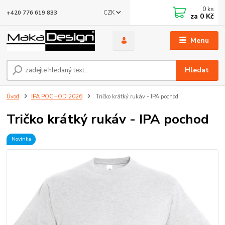
0
ks
CZK
+420 776 619 833
za
0 Kč
Menu
Hledat
Úvod
IPA POCHOD 2026
Tričko krátký rukáv - IPA pochod
Tričko krátký rukáv - IPA pochod
Novinka