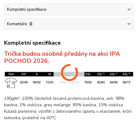
Kompletní specifikace
Komentáře
0
Kompletní specifikace
Trička budou osobně předány na akci IPA
POCHOD 2026.
190g/m², 100% částečně česaná prstencová
bavlna
, ash: 98%
bavlna
, 2%
viskóza
, grey
melange
: 85%
bavlna
, 15%
viskóza
Kulatá pletenina
, výstřih z žebrovaného úpletu s elastanem,
krční
lemovka
, pratelné na 40°C