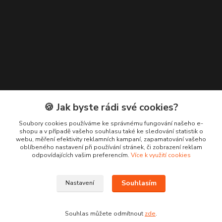
🍪 Jak byste rádi své cookies?
Kontakty
Soubory cookies používáme ke správnému fungování našeho e-
shopu a v případě vašeho souhlasu také ke sledování statistik o
+420 776 619 833
webu, měření efektivity reklamních kampaní, zapamatování vašeho
oblíbeného nastavení při používání stránek, či zobrazení reklam
odpovídajících vašim preferencím.
Více k využití cookies
m.francova@maka-design.cz
Souhlasím
Nastavení
Souhlas můžete odmítnout
zde
.