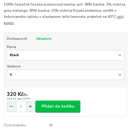
100% částečně česaná prstencová bavlna, ash: 98% bavlna, 2% viskóza,
grey melange: 85% bavlna, 15% viskóza Kulatá pletenina, výstřih z
žebrovaného úpletu s elastanem, krční lemovka, pratelné na 40°C
celý
popis
Dostupnost
Skladem
Barva
Velikost
320 Kč
/
ks
264 Kč
bez DPH
Přidat do košíku
Číslo produktu:
/9