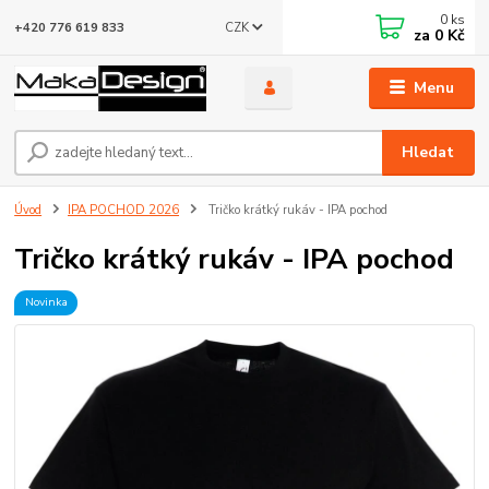
0
ks
CZK
+420 776 619 833
za
0 Kč
Menu
Hledat
Úvod
IPA POCHOD 2026
Tričko krátký rukáv - IPA pochod
Tričko krátký rukáv - IPA pochod
Novinka