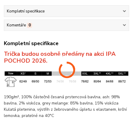
Kompletní specifikace
Komentáře
0
Kompletní specifikace
Trička budou osobně předány na akci IPA
POCHOD 2026.
190g/m², 100% částečně česaná prstencová
bavlna
, ash: 98%
bavlna
, 2%
viskóza
, grey
melange
: 85%
bavlna
, 15%
viskóza
Kulatá pletenina
, výstřih z žebrovaného úpletu s elastanem,
krční
lemovka
, pratelné na 40°C