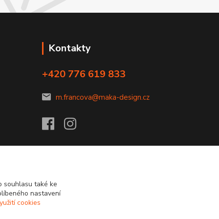
Kontakty
+420 776 619 833
m.francova@maka-design.cz
 souhlasu také ke
blíbeného nastavení
yužití cookies