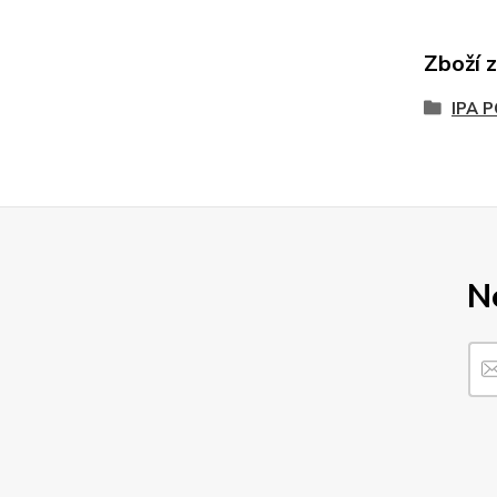
Zboží 
IPA 
N