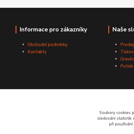
Informace pro zákazníky
Naše sl
Obchodní podmínky
Prodej
Kontakty
Tiskov
Gravír
Potisk
Soubory cookies 
sledování statisti
při používání