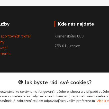
užby
Kde nás najdete
 sportovních trofejí
Komenského 889
iny
753 01 Hranice
ování
 textilu
🍪 Jak byste rádi své cookies?
používáme ke správnému fungování našeho e-shopu a v případě vašeho
k o webu, měření efektivity reklamních kampaní, zapamatování vašeho o
 stránek, či zobrazení reklam odpovídajících vašim preferencím.
Více k v