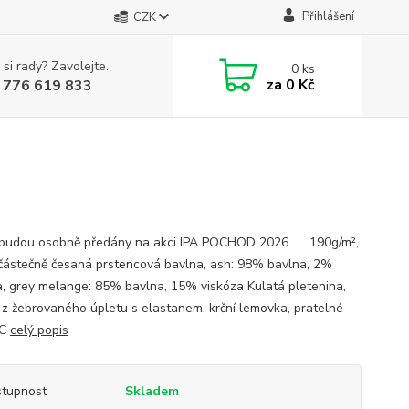
Přihlášení
CZK
 si rady? Zavolejte.
0
ks
za
0 Kč
 776 619 833
 budou osobně předány na akci IPA POCHOD 2026. 190g/m²,
ástečně česaná prstencová bavlna, ash: 98% bavlna, 2%
a, grey melange: 85% bavlna, 15% viskóza Kulatá pletenina,
h z žebrovaného úpletu s elastanem, krční lemovka, pratelné
°C
celý popis
tupnost
Skladem