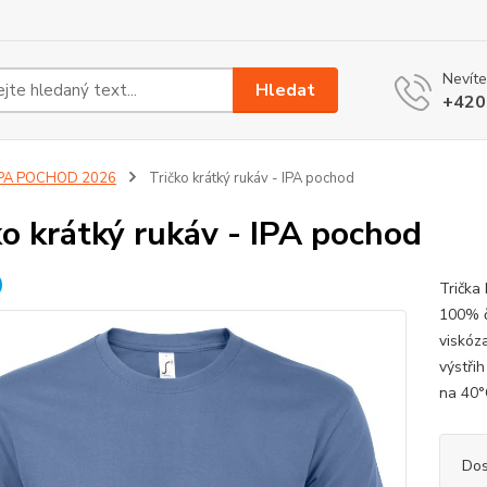
Nevíte
Hledat
+420
IPA POCHOD 2026
Tričko krátký rukáv - IPA pochod
ko krátký rukáv - IPA pochod
Trička
100% č
viskóz
výstři
na 40
Dos