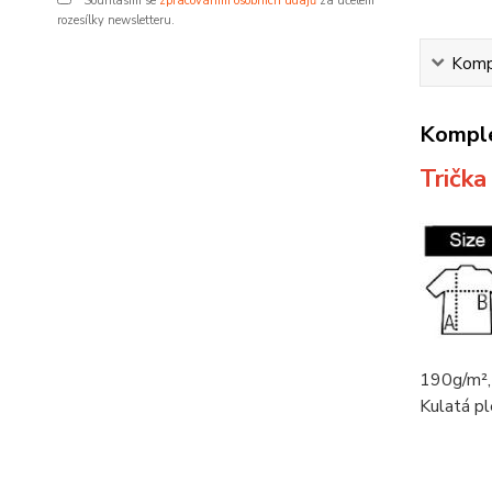
Souhlasím se
zpracováním osobních údajů
za účelem
rozesílky newsletteru.
Kompl
Komple
Tričk
190g/m²,
Kulatá pl