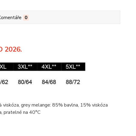
Komentáře
0
D 2026.
2%
viskóza
, grey
melange
: 85%
bavlna
, 15%
viskóza
a
, pratelné na 40°C