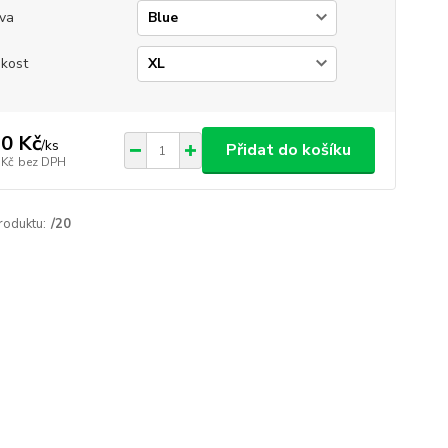
va
ikost
0 Kč
/
ks
Přidat do košíku
 Kč
bez DPH
roduktu:
/20