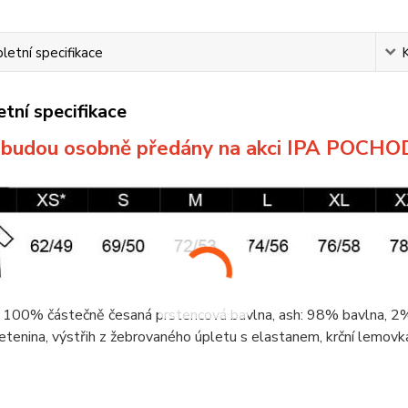
etní specifikace
tní specifikace
a budou osobně předány na akci IPA POCHO
 100% částečně česaná prstencová
bavlna
, ash: 98%
bavlna
, 
etenina
, výstřih z žebrovaného úpletu s elastanem,
krční lemovk