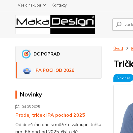
Vše o nákupu
Kontakty
Úvod
DC POPRAD
Trič
IPA POCHOD 2026
Novinka
Novinky
04.05.2025
Prodej triček IPA pochod 2025
Od dnešního dne si můžete zakoupit trička
pro IPA pochod 2025.
číst celé