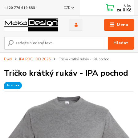
0
ks
CZK
+420 776 619 833
za
0 Kč
Menu
Hledat
Úvod
IPA POCHOD 2026
Tričko krátký rukáv - IPA pochod
Tričko krátký rukáv - IPA pochod
Novinka