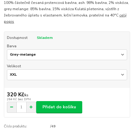
100% částečně česaná prstencová bavlna, ash: 98% bavlna, 2% viskóza,
grey melange: 85% bavlna, 15% viskóza Kulatá pletenina, výstřih z
žebrovaného úpletu s elastanem, krční lemovka, pratelné na 40°C
celý
popis
Dostupnost
Skladem
Barva
Velikost
320 Kč
/
ks
264 Kč
bez DPH
Přidat do košíku
Číslo produktu:
/49