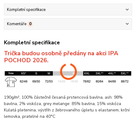
Kompletní specifikace
Komentáře
0
Kompletní specifikace
Trička budou osobně předány na akci IPA
POCHOD 2026.
190g/m², 100% částečně česaná prstencová
bavlna
, ash: 98%
bavlna
, 2%
viskóza
, grey
melange
: 85%
bavlna
, 15%
viskóza
Kulatá pletenina
, výstřih z žebrovaného úpletu s elastanem,
krční
lemovka
, pratelné na 40°C