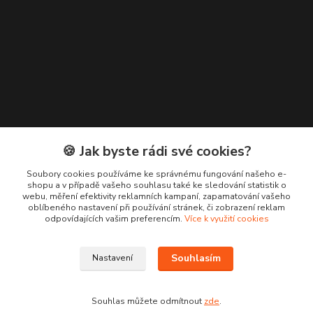
🍪 Jak byste rádi své cookies?
Kontakty
Soubory cookies používáme ke správnému fungování našeho e-
shopu a v případě vašeho souhlasu také ke sledování statistik o
+420 776 619 833
webu, měření efektivity reklamních kampaní, zapamatování vašeho
oblíbeného nastavení při používání stránek, či zobrazení reklam
odpovídajících vašim preferencím.
Více k využití cookies
m.francova@maka-design.cz
Souhlasím
Nastavení
Souhlas můžete odmítnout
zde
.