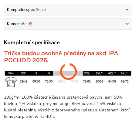
Kompletní specifikace
Komentáře
0
Kompletní specifikace
Trička budou osobně předány na akci IPA
POCHOD 2026.
190g/m², 100% částečně česaná prstencová
bavlna
, ash: 98%
bavlna
, 2%
viskóza
, grey
melange
: 85%
bavlna
, 15%
viskóza
Kulatá pletenina
, výstřih z žebrovaného úpletu s elastanem,
krční
lemovka
, pratelné na 40°C