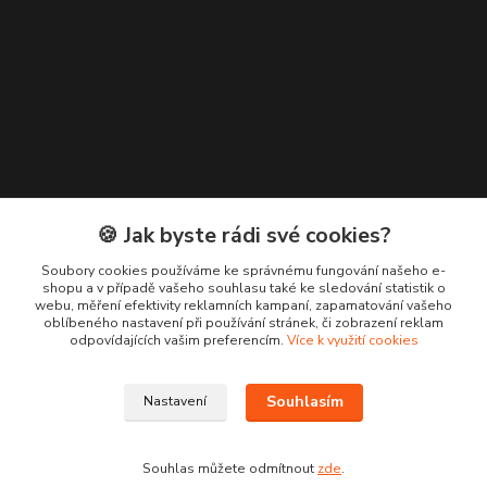
🍪 Jak byste rádi své cookies?
Kontakty
Soubory cookies používáme ke správnému fungování našeho e-
shopu a v případě vašeho souhlasu také ke sledování statistik o
+420 776 619 833
webu, měření efektivity reklamních kampaní, zapamatování vašeho
oblíbeného nastavení při používání stránek, či zobrazení reklam
odpovídajících vašim preferencím.
Více k využití cookies
m.francova@maka-design.cz
Souhlasím
Nastavení
Souhlas můžete odmítnout
zde
.