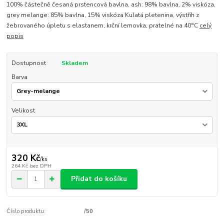
100% částečně česaná prstencová bavlna, ash: 98% bavlna, 2% viskóza,
grey melange: 85% bavlna, 15% viskóza Kulatá pletenina, výstřih z
žebrovaného úpletu s elastanem, krční lemovka, pratelné na 40°C
celý
popis
Dostupnost
Skladem
Barva
Velikost
320 Kč
/
ks
264 Kč
bez DPH
Přidat do košíku
Číslo produktu:
/50