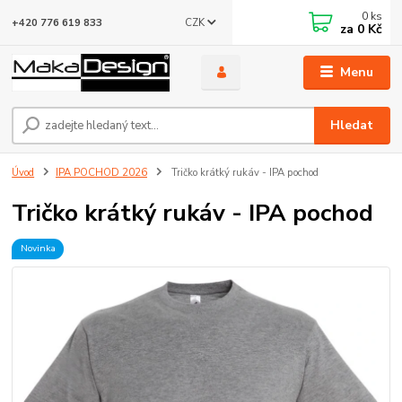
0
ks
CZK
+420 776 619 833
za
0 Kč
Menu
Hledat
Úvod
IPA POCHOD 2026
Tričko krátký rukáv - IPA pochod
Tričko krátký rukáv - IPA pochod
Novinka