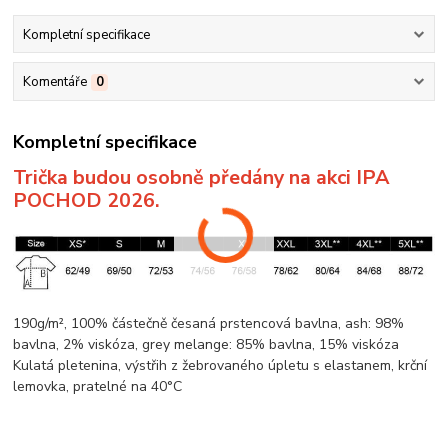
Kompletní specifikace
Komentáře
0
Kompletní specifikace
Trička budou osobně předány na akci IPA
POCHOD 2026.
190g/m², 100% částečně česaná prstencová
bavlna
, ash: 98%
bavlna
, 2%
viskóza
, grey
melange
: 85%
bavlna
, 15%
viskóza
Kulatá pletenina
, výstřih z žebrovaného úpletu s elastanem,
krční
lemovka
, pratelné na 40°C