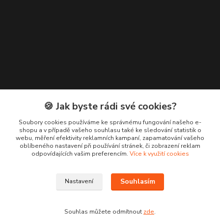
🍪 Jak byste rádi své cookies?
Kontakty
Soubory cookies používáme ke správnému fungování našeho e-
shopu a v případě vašeho souhlasu také ke sledování statistik o
+420 776 619 833
webu, měření efektivity reklamních kampaní, zapamatování vašeho
oblíbeného nastavení při používání stránek, či zobrazení reklam
odpovídajících vašim preferencím.
Více k využití cookies
m.francova@maka-design.cz
Souhlasím
Nastavení
Souhlas můžete odmítnout
zde
.