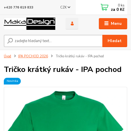
0
ks
CZK
+420 776 619 833
za
0 Kč
Menu
Hledat
Úvod
IPA POCHOD 2026
Tričko krátký rukáv - IPA pochod
Tričko krátký rukáv - IPA pochod
Novinka