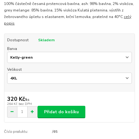
100% částečně česaná prstencová bavlna, ash: 98% bavlna, 2% viskóza,
grey melange: 85% bavlna, 15% viskóza Kulatá pletenina, výstřih z
žebrovaného úpletu s elastanem, krční lemovka, pratelné na 40°C
celý
popis
Dostupnost
Skladem
Barva
Velikost
320 Kč
/
ks
264 Kč
bez DPH
Přidat do košíku
Číslo produktu:
/65