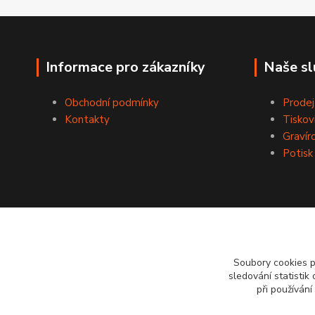
Informace pro zákazníky
Naše sl
Obchodní podmínky
Prodej
Kontakty
Tiskov
Gravír
Potisk
Soubory cookies 
sledování statisti
při používání