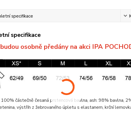
etní specifikace
tní specifikace
a budou osobně předány na akci IPA POCHO
 100% částečně česaná prstencová
bavlna
, ash: 98%
bavlna
, 
etenina
, výstřih z žebrovaného úpletu s elastanem,
krční lemovk