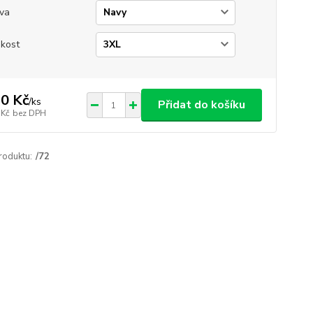
va
ikost
0 Kč
/
ks
Přidat do košíku
 Kč
bez DPH
roduktu:
/72