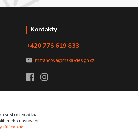
Kontakty
+420 776 619 833
m.francova@maka-design.cz
 souhlasu také ke
blíbeného nastavení
yužití cookies