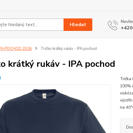
Nevíte
Hledat
+420
IPA POCHOD 2026
Tričko krátký rukáv - IPA pochod
ko krátký rukáv - IPA pochod
Trička
100% č
viskóz
výstři
na 40
Dos