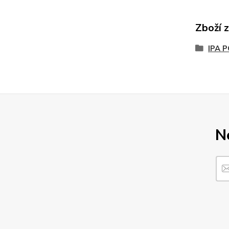
Zboží 
IPA 
N