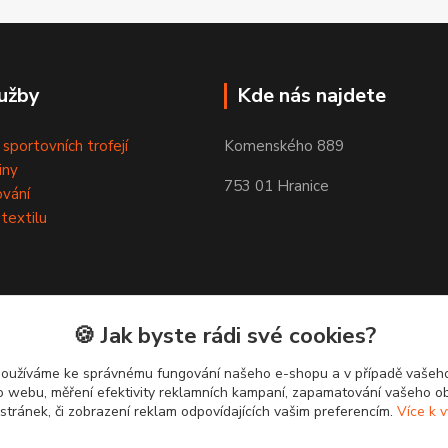
užby
Kde nás najdete
 sportovních trofejí
Komenského 889
iny
753 01 Hranice
ování
 textilu
🍪 Jak byste rádi své cookies?
používáme ke správnému fungování našeho e-shopu a v případě vašeho
k o webu, měření efektivity reklamních kampaní, zapamatování vašeho o
 stránek, či zobrazení reklam odpovídajících vašim preferencím.
Více k v