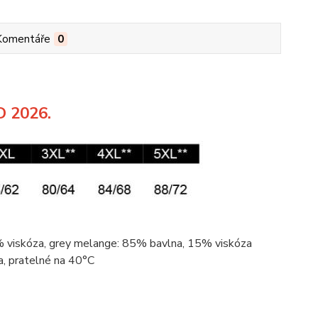
Komentáře
0
D 2026.
2%
viskóza
, grey
melange
: 85%
bavlna
, 15%
viskóza
a
, pratelné na 40°C