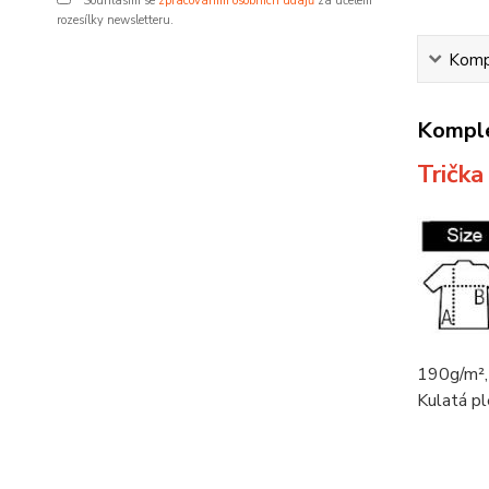
Souhlasím se
zpracováním osobních údajů
za účelem
rozesílky newsletteru.
Kompl
Komple
Tričk
190g/m²,
Kulatá pl