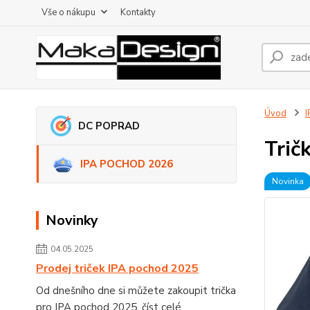
Vše o nákupu
Kontakty
Úvod
DC POPRAD
Trič
IPA POCHOD 2026
Novinka
Novinky
04.05.2025
Prodej triček IPA pochod 2025
Od dnešního dne si můžete zakoupit trička
pro IPA pochod 2025.
číst celé