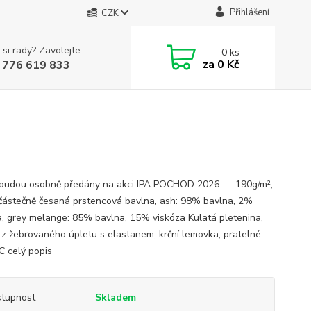
Přihlášení
CZK
 si rady? Zavolejte.
0
ks
za
0 Kč
 776 619 833
 budou osobně předány na akci IPA POCHOD 2026. 190g/m²,
ástečně česaná prstencová bavlna, ash: 98% bavlna, 2%
a, grey melange: 85% bavlna, 15% viskóza Kulatá pletenina,
h z žebrovaného úpletu s elastanem, krční lemovka, pratelné
°C
celý popis
tupnost
Skladem