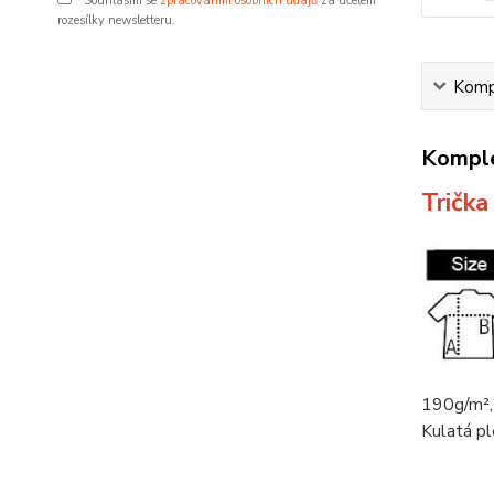
Souhlasím se
zpracováním osobních údajů
za účelem
rozesílky newsletteru.
Kompl
Komple
Tričk
190g/m²,
Kulatá pl