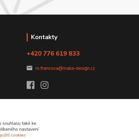
Kontakty
+420 776 619 833
m.francova@maka-design.cz
 souhlasu také ke
blíbeného nastavení
yužití cookies