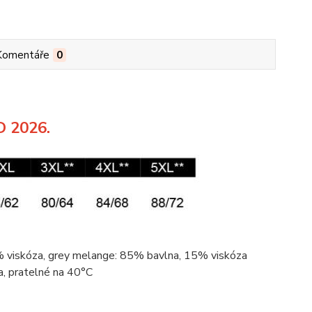
Komentáře
0
D 2026.
2%
viskóza
, grey
melange
: 85%
bavlna
, 15%
viskóza
a
, pratelné na 40°C