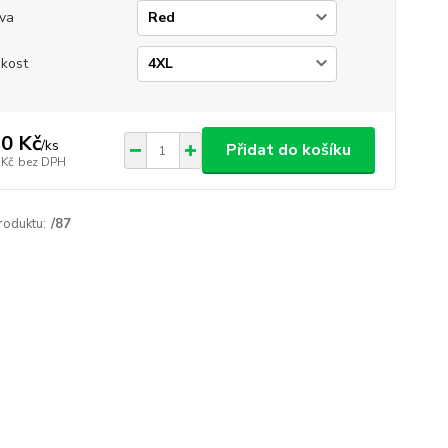
va
ikost
0 Kč
/
ks
Přidat do košíku
 Kč
bez DPH
roduktu:
/87