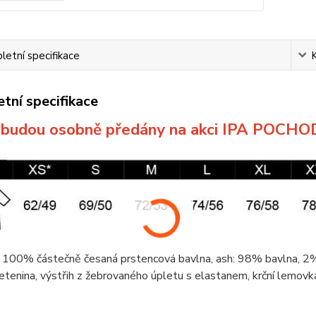
etní specifikace
tní specifikace
a budou osobně předány na akci IPA POCHO
 100% částečně česaná prstencová
bavlna
, ash: 98%
bavlna
, 
etenina
, výstřih z žebrovaného úpletu s elastanem,
krční lemovk