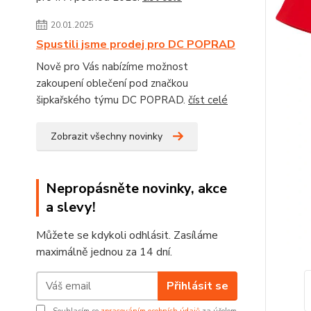
20.01.2025
Spustili jsme prodej pro DC POPRAD
Nově pro Vás nabízíme možnost
zakoupení oblečení pod značkou
šipkařského týmu DC POPRAD.
číst celé
Zobrazit všechny novinky
Nepropásněte novinky, akce
a slevy!
Můžete se kdykoli odhlásit. Zasíláme
maximálně jednou za 14 dní.
Přihlásit se