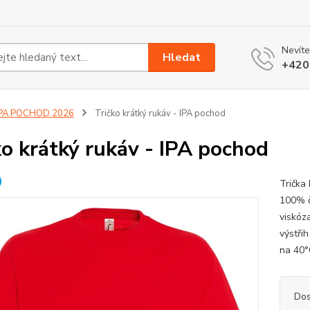
Nevíte
Hledat
+420
IPA POCHOD 2026
Tričko krátký rukáv - IPA pochod
ko krátký rukáv - IPA pochod
Trička
100% č
viskóz
výstři
na 40
Dos