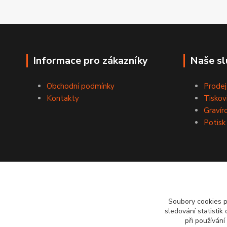
Informace pro zákazníky
Naše sl
Obchodní podmínky
Prodej
Kontakty
Tiskov
Gravír
Potisk
Soubory cookies 
sledování statisti
při používání