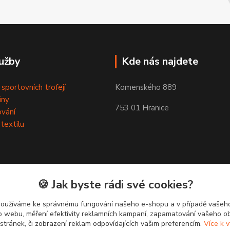
užby
Kde nás najdete
 sportovních trofejí
Komenského 889
iny
753 01 Hranice
ování
 textilu
🍪 Jak byste rádi své cookies?
používáme ke správnému fungování našeho e-shopu a v případě vašeho
k o webu, měření efektivity reklamních kampaní, zapamatování vašeho o
 stránek, či zobrazení reklam odpovídajících vašim preferencím.
Více k v