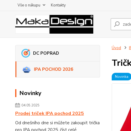
Vše o nákupu
Kontakty
Úvod
DC POPRAD
Trič
IPA POCHOD 2026
Novinka
Novinky
04.05.2025
Prodej triček IPA pochod 2025
Od dnešního dne si můžete zakoupit trička
pro IPA pochod 2025.
číst celé