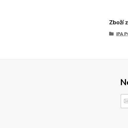
Zboží 
IPA 
N