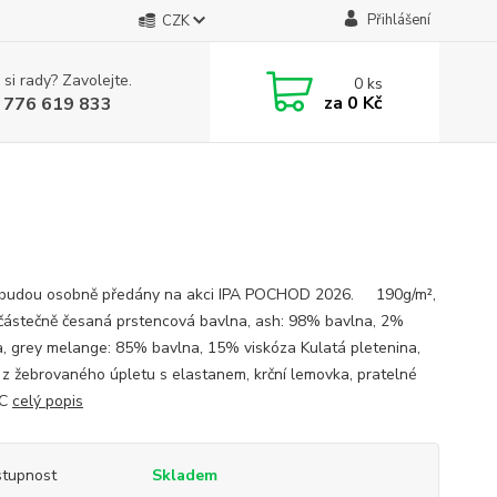
Přihlášení
CZK
 si rady? Zavolejte.
0
ks
za
0 Kč
 776 619 833
 budou osobně předány na akci IPA POCHOD 2026. 190g/m²,
ástečně česaná prstencová bavlna, ash: 98% bavlna, 2%
a, grey melange: 85% bavlna, 15% viskóza Kulatá pletenina,
h z žebrovaného úpletu s elastanem, krční lemovka, pratelné
°C
celý popis
tupnost
Skladem