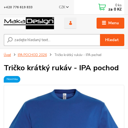
0
ks
CZK
+420 776 619 833
za
0 Kč
Menu
Hledat
Úvod
IPA POCHOD 2026
Tričko krátký rukáv - IPA pochod
Tričko krátký rukáv - IPA pochod
Novinka