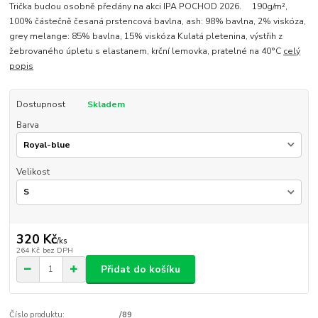
Trička budou osobně předány na akci IPA POCHOD 2026. 190g/m²,
100% částečně česaná prstencová bavlna, ash: 98% bavlna, 2% viskóza,
grey melange: 85% bavlna, 15% viskóza Kulatá pletenina, výstřih z
žebrovaného úpletu s elastanem, krční lemovka, pratelné na 40°C
celý
popis
Dostupnost
Skladem
Barva
Velikost
320 Kč
/
ks
264 Kč
bez DPH
Přidat do košíku
Číslo produktu:
/89