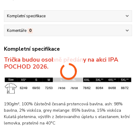
Kompletní specifikace
Komentáře
0
Kompletní specifikace
Trička budou osobně předány na akci IPA
POCHOD 2026.
190g/m², 100% částečně česaná prstencová
bavlna
, ash: 98%
bavlna
, 2%
viskóza
, grey
melange
: 85%
bavlna
, 15%
viskóza
Kulatá pletenina
, výstřih z žebrovaného úpletu s elastanem,
krční
lemovka
, pratelné na 40°C