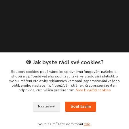
🍪 Jak byste rádi své cookies?
Kontakty
Soubory cookies používáme ke správnému fungování našeho e-
shopu a v případě vašeho souhlasu také ke sledování statistik o
webu, měření efektivity reklamních kampaní, zapamatování vašeho
+420 776 619 833
oblíbeného nastavení při používání stránek, či zobrazení reklam
odpovídajících vašim preferencím.
Více k využití cookies
m.francova@maka-design.cz
Souhlasím
Nastavení
Souhlas můžete odmítnout
zde
.