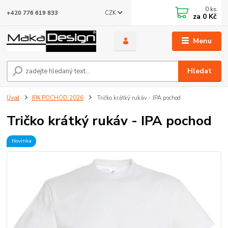
0
ks
CZK
+420 776 619 833
za
0 Kč
Menu
Hledat
Úvod
IPA POCHOD 2026
Tričko krátký rukáv - IPA pochod
Tričko krátký rukáv - IPA pochod
Novinka