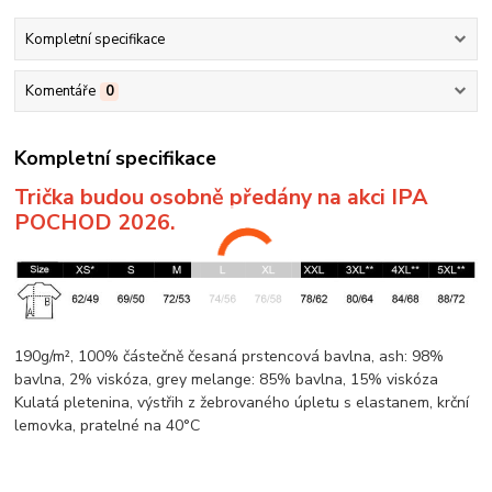
Kompletní specifikace
Komentáře
0
Kompletní specifikace
Trička budou osobně předány na akci IPA
POCHOD 2026.
190g/m², 100% částečně česaná prstencová
bavlna
, ash: 98%
bavlna
, 2%
viskóza
, grey
melange
: 85%
bavlna
, 15%
viskóza
Kulatá pletenina
, výstřih z žebrovaného úpletu s elastanem,
krční
lemovka
, pratelné na 40°C