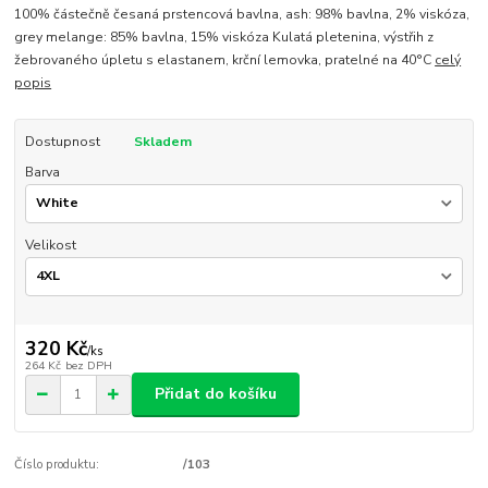
100% částečně česaná prstencová bavlna, ash: 98% bavlna, 2% viskóza,
grey melange: 85% bavlna, 15% viskóza Kulatá pletenina, výstřih z
žebrovaného úpletu s elastanem, krční lemovka, pratelné na 40°C
celý
popis
Dostupnost
Skladem
Barva
Velikost
320 Kč
/
ks
264 Kč
bez DPH
Přidat do košíku
Číslo produktu:
/103