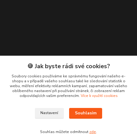
🍪 Jak byste rádi své cookies?
Kontakty
Soubory cookies používáme ke správnému fungování našeho e-
shopu a v případě vašeho souhlasu také ke sledování statistik o
+420 776 619 833
webu, měření efektivity reklamních kampaní, zapamatování vašeho
oblíbeného nastavení při používání stránek, či zobrazení reklam
odpovídajících vašim preferencím.
Více k využití cookies
m.francova@maka-design.cz
Souhlasím
Nastavení
Souhlas můžete odmítnout
zde
.